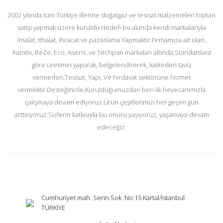
2002 yılında tüm Türkiye illerine doğalgaz ve tesisat malzemeleri toptan
satışı yapmak üzere kuruldu.Hedefi bu alanda kendi markalarıyla
İmalat, ithalat, ihracat ve pazarlama Yapmaktır.Firmamıza ait olan,
Katotix, BeZe, Eco, Asens ,ve Techpan markaları altında,Standartlara
göre üretimin yaparak, belgelendirerek, kaliteden taviz
vermeden,Tesisat, Yapı, Ve hırdavat sektörüne hizmet
vermektir.Desteğinizle,Kurulduğumuzdan beri ilk heyecanımızla
çalışmaya devam ediyoruz.Ürün çeşitlerimizi her geçen gün
arttırıyoruz.Sizlerin katkısıyla bu onuru yaşıyoruz, yaşamaya devam
edeceğiz.
Cumhuriyet mah. Serin Sok. No:15 Kartal/İstanbul
TÜRKİYE