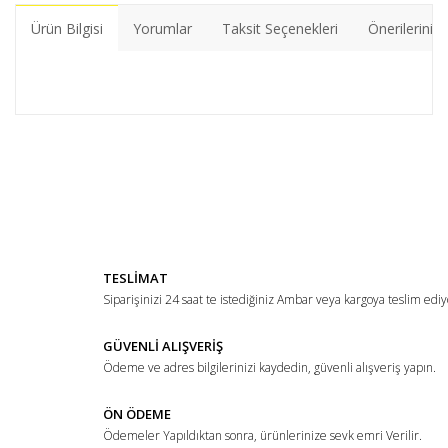
Ürün Bilgisi
Yorumlar
Taksit Seçenekleri
Önerileriniz
Bu ürünün fiyat bilgisi, resim, ürün açıklamalarında ve diğer
konularda yetersiz gördüğünüz noktaları öneri formunu
Bu ürüne ilk yorumu siz yapın!
kullanarak tarafımıza iletebilirsiniz.
Görüş ve önerileriniz için teşekkür ederiz.
Yorum Yaz
Ürün resmi kalitesiz, bozuk veya görüntülenemiyor.
TESLİMAT
Ürün açıklamasında eksik bilgiler bulunuyor.
Siparişinizi 24 saat te istediğiniz Ambar veya kargoya teslim ediy
Ürün bilgilerinde hatalar bulunuyor.
Ürün fiyatı diğer sitelerden daha pahalı.
GÜVENLİ ALIŞVERİŞ
Ödeme ve adres bilgilerinizi kaydedin, güvenli alışveriş yapın.
Bu ürüne benzer farklı alternatifler olmalı.
ÖN ÖDEME
Ödemeler Yapıldıktan sonra, ürünlerinize sevk emri Verilir.