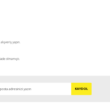
a iletebilirsiniz.
alışveriş yapın.
 iade olmamıştı.
KAYDOL