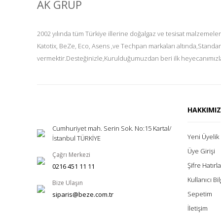
AK GRUP
2002 yılında tüm Türkiye illerine doğalgaz ve tesisat malzemeler
Katotix, BeZe, Eco, Asens ,ve Techpan markaları altında,Standar
vermektir.Desteğinizle,Kurulduğumuzdan beri ilk heyecanımızla
HAKKIMI
Cumhuriyet mah. Serin Sok. No:15 Kartal/
Yeni Üyelik
İstanbul TÜRKİYE
Üye Girişi
Çağrı Merkezi
Şifre Hatır
0216 451 11 11
Kullanıcı Bil
Bize Ulaşın
Sepetim
siparis@beze.com.tr
İletişim