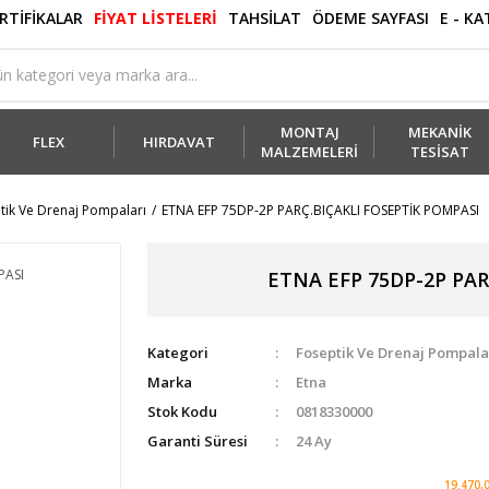
RTİFİKALAR
FİYAT LİSTELERİ
TAHSİLAT
ÖDEME SAYFASI
E - K
MONTAJ
MEKANİK
FLEX
HIRDAVAT
MALZEMELERİ
TESİSAT
tik Ve Drenaj Pompaları
ETNA EFP 75DP-2P PARÇ.BIÇAKLI FOSEPTİK POMPASI
ETNA EFP 75DP-2P PAR
Kategori
Foseptik Ve Drenaj Pompala
Marka
Etna
Stok Kodu
0818330000
Garanti Süresi
24 Ay
19.470,