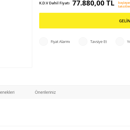
77.880,00 TL
K.D.V Dahil Fiyatı
başlaya
taksitler
GELİ
Fiyat Alarmı
Tavsiye Et
Y
enekleri
Önerileriniz