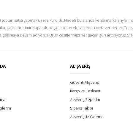
i toptan satışı yapmak üzere kuruldu.Hedefi bu alanda kendi markalarıyla İmal
tlara göre üretimin yaparak, belgelendirerek, kaliteden taviz vermeden,Tesis
 çalışmaya devam ediyoruz.Ürün çeşitlerimizi her geçen gün arttırıyoruz.Siz
ZDA
ALIŞVERİŞ
Güvenli Alışveriş
Kargo ve Teslimat
lama
Alışveriş Sepetim
gilerim
Sipariş Takibi
Alışverişsiz Ödeme