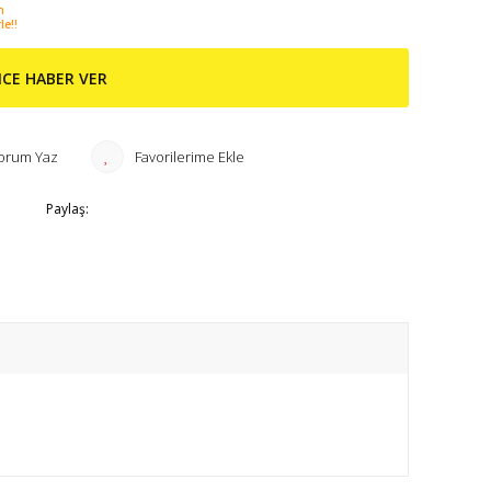
n
le!!
NCE HABER VER
orum Yaz
Paylaş: