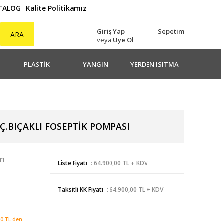
ATALOG
Kalite Politikamız
Giriş Yap
Sepetim
ARA
veya
Üye Ol
PLASTİK
YANGIN
YERDEN ISITMA
Ç.BIÇAKLI FOSEPTİK POMPASI
rı
Liste Fiyatı
: 64.900,00 TL + KDV
Taksitli KK Fiyatı
: 64.900,00 TL + KDV
00 TL den