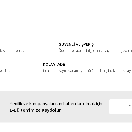
ğer konularda yetersiz gördüğünüz noktaları öneri formunu kullanarak tarafımız
Bu ürüne ilk yorumu siz yapın!
Yorum Yaz
GÜVENLİ ALIŞVERİŞ
 teslim ediyoruz.
Ödeme ve adres bilgilerinizi kaydedin, güvenli 
KOLAY İADE
erilir.
İmalattan kaynaklanan ayıplı ürünleri, hiç bu kadar kolay
Yenilik ve kampanyalardan haberdar olmak için
Gönder
E-Bülten'imize Kaydolun!