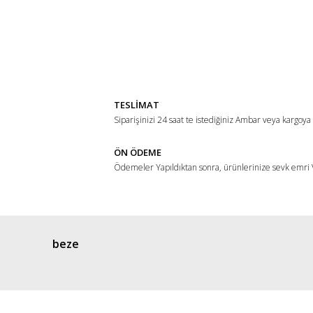
Bu ürünün fiyat bilgisi, resim, ürün açıklamalarında ve di
Görüş ve önerileriniz için teşekkür ederiz.
Ürün resmi kalitesiz, bozuk veya görüntülenemiyor.
Ürün açıklamasında eksik bilgiler bulunuyor.
TESLİMAT
Ürün bilgilerinde hatalar bulunuyor.
Siparişinizi 24 saat te istediğiniz Ambar veya kargoya
Ürün fiyatı diğer sitelerden daha pahalı.
ÖN ÖDEME
Bu ürüne benzer farklı alternatifler olmalı.
Ödemeler Yapıldıktan sonra, ürünlerinize sevk emri V
beze