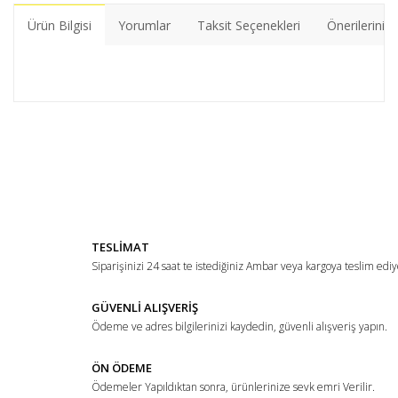
Ürün Bilgisi
Yorumlar
Taksit Seçenekleri
Önerileriniz
Bu ürünün fiyat bilgisi, resim, ürün açıklamalarında ve diğer
konularda yetersiz gördüğünüz noktaları öneri formunu
Bu ürüne ilk yorumu siz yapın!
kullanarak tarafımıza iletebilirsiniz.
Görüş ve önerileriniz için teşekkür ederiz.
Yorum Yaz
Ürün resmi kalitesiz, bozuk veya görüntülenemiyor.
TESLİMAT
Ürün açıklamasında eksik bilgiler bulunuyor.
Siparişinizi 24 saat te istediğiniz Ambar veya kargoya teslim ediy
Ürün bilgilerinde hatalar bulunuyor.
Ürün fiyatı diğer sitelerden daha pahalı.
GÜVENLİ ALIŞVERİŞ
Ödeme ve adres bilgilerinizi kaydedin, güvenli alışveriş yapın.
Bu ürüne benzer farklı alternatifler olmalı.
ÖN ÖDEME
Ödemeler Yapıldıktan sonra, ürünlerinize sevk emri Verilir.