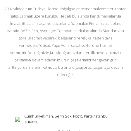
2002 yılında tüm Türkiye illerine doğalgaz ve tesisat malzemeleri toptan
satışı yapmak üzere kuruldu.Hedefi bu alanda kendi markalarıyla
İmalat, ithalat, ihracat ve pazarlama Yapmaktır.Firmamıza ait olan,
Katotix, BeZe, Eco, Asens ,ve Techpan markaları altında,Standartlara
göre üretimin yaparak, belgelendirerek, kaliteden taviz
vermeden,Tesisat, Yapı, Ve hırdavat sektörüne hizmet
vermektir.Desteğinizle,Kurulduğumuzdan beri ilk heyecanımızla
çalışmaya devam ediyoruz.Ürün çeşitlerimizi her geçen gün
arttırıyoruz.Sizlerin katkısıyla bu onuru yaşıyoruz, yaşamaya devam
edeceğiz.
Cumhuriyet mah. Serin Sok. No:15 Kartal/İstanbul
TÜRKİYE