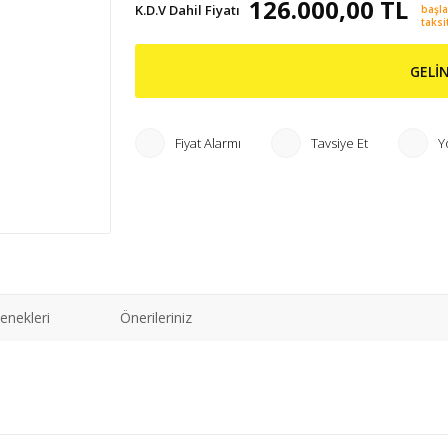
126.000,00 TL
K.D.V Dahil Fiyatı
başl
taksit
GELİ
Fiyat Alarmı
Tavsiye Et
Y
enekleri
Önerileriniz