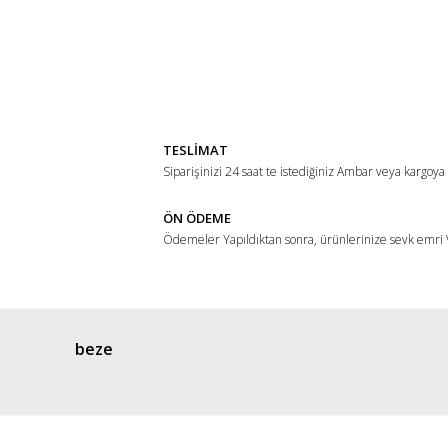
Bu ürünün fiyat bilgisi, resim, ürün açıklamalarında ve di
Görüş ve önerileriniz için teşekkür ederiz.
Ürün resmi kalitesiz, bozuk veya görüntülenemiyor.
Ürün açıklamasında eksik bilgiler bulunuyor.
TESLİMAT
Ürün bilgilerinde hatalar bulunuyor.
Siparişinizi 24 saat te istediğiniz Ambar veya kargoya
Ürün fiyatı diğer sitelerden daha pahalı.
ÖN ÖDEME
Bu ürüne benzer farklı alternatifler olmalı.
Ödemeler Yapıldıktan sonra, ürünlerinize sevk emri V
beze