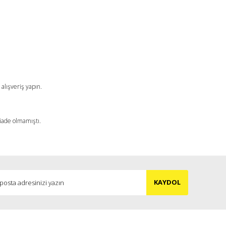
a iletebilirsiniz.
alışveriş yapın.
 iade olmamıştı.
KAYDOL