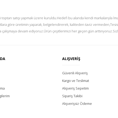
i toptan satışı yapmak üzere kuruldu.Hedefi bu alanda kendi markalarıyla İmal
tlara göre üretimin yaparak, belgelendirerek, kaliteden taviz vermeden,Tesis
 çalışmaya devam ediyoruz.Ürün çeşitlerimizi her geçen gün arttırıyoruz.Siz
ZDA
ALIŞVERİŞ
Güvenli Alışveriş
Kargo ve Teslimat
lama
Alışveriş Sepetim
gilerim
Sipariş Takibi
Alışverişsiz Ödeme