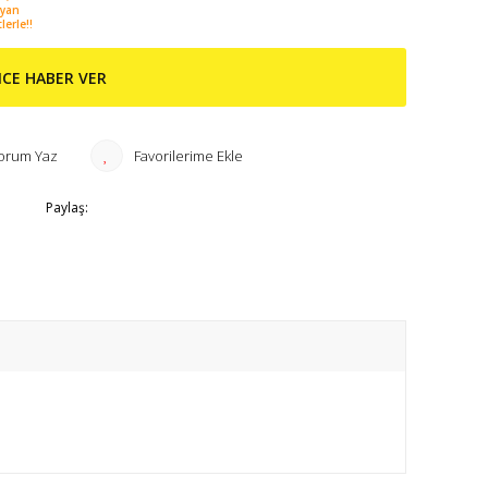
ayan
lerle!!
NCE HABER VER
orum Yaz
Paylaş: