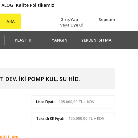
ATALOG
Kalite Politikamız
Giriş Yap
Sepetim
ARA
veya
Üye Ol
PLASTİK
YANGIN
YERDEN ISITMA
T DEV. İKİ POMP KUL. SU HİD.
Liste Fiyatı
: 105.000,00 TL + KDV
Taksitli KK Fiyatı
: 105.000,00 TL + KDV
0,00 TL den