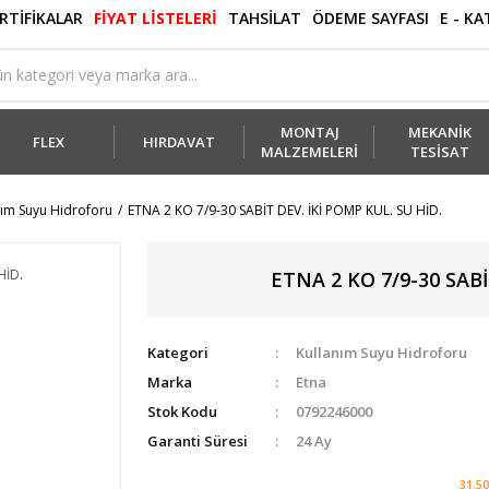
RTİFİKALAR
FİYAT LİSTELERİ
TAHSİLAT
ÖDEME SAYFASI
E - K
MONTAJ
MEKANİK
FLEX
HIRDAVAT
MALZEMELERİ
TESİSAT
nım Suyu Hidroforu
ETNA 2 KO 7/9-30 SABİT DEV. İKİ POMP KUL. SU HİD.
ETNA 2 KO 7/9-30 SABİ
Kategori
Kullanım Suyu Hidroforu
Marka
Etna
Stok Kodu
0792246000
Garanti Süresi
24 Ay
31.50