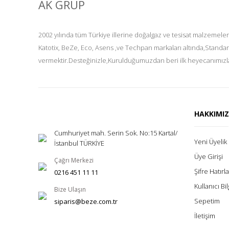
AK GRUP
2002 yılında tüm Türkiye illerine doğalgaz ve tesisat malzemeler
Katotix, BeZe, Eco, Asens ,ve Techpan markaları altında,Standar
vermektir.Desteğinizle,Kurulduğumuzdan beri ilk heyecanımızla
HAKKIMI
Cumhuriyet mah. Serin Sok. No:15 Kartal/
Yeni Üyelik
İstanbul TÜRKİYE
Üye Girişi
Çağrı Merkezi
Şifre Hatır
0216 451 11 11
Kullanıcı Bil
Bize Ulaşın
Sepetim
siparis@beze.com.tr
İletişim