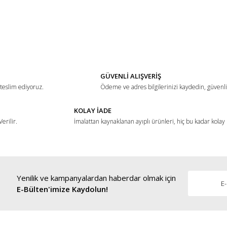
ğer konularda yetersiz gördüğünüz noktaları öneri formunu kullanarak tarafımız
Bu ürüne ilk yorumu siz yapın!
Yorum Yaz
GÜVENLİ ALIŞVERİŞ
 teslim ediyoruz.
Ödeme ve adres bilgilerinizi kaydedin, güvenli 
KOLAY İADE
erilir.
İmalattan kaynaklanan ayıplı ürünleri, hiç bu kadar kolay
Yenilik ve kampanyalardan haberdar olmak için
Gönder
E-Bülten'imize Kaydolun!