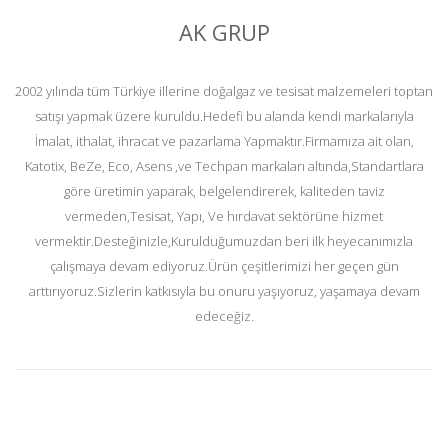
AK GRUP
2002 yılında tüm Türkiye illerine doğalgaz ve tesisat malzemeleri toptan
satışı yapmak üzere kuruldu.Hedefi bu alanda kendi markalarıyla
İmalat, ithalat, ihracat ve pazarlama Yapmaktır.Firmamıza ait olan,
Katotix, BeZe, Eco, Asens ,ve Techpan markaları altında,Standartlara
göre üretimin yaparak, belgelendirerek, kaliteden taviz
vermeden,Tesisat, Yapı, Ve hırdavat sektörüne hizmet
vermektir.Desteğinizle,Kurulduğumuzdan beri ilk heyecanımızla
çalışmaya devam ediyoruz.Ürün çeşitlerimizi her geçen gün
arttırıyoruz.Sizlerin katkısıyla bu onuru yaşıyoruz, yaşamaya devam
edeceğiz.