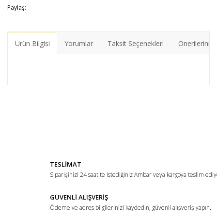
Paylaş:
Ürün Bilgisi
Yorumlar
Taksit Seçenekleri
Önerileriniz
Bu ürünün fiyat bilgisi, resim, ürün açıklamalarında ve diğer
konularda yetersiz gördüğünüz noktaları öneri formunu
Bu ürüne ilk yorumu siz yapın!
kullanarak tarafımıza iletebilirsiniz.
Görüş ve önerileriniz için teşekkür ederiz.
Yorum Yaz
Ürün resmi kalitesiz, bozuk veya görüntülenemiyor.
TESLİMAT
Ürün açıklamasında eksik bilgiler bulunuyor.
Siparişinizi 24 saat te istediğiniz Ambar veya kargoya teslim ediy
Ürün bilgilerinde hatalar bulunuyor.
Ürün fiyatı diğer sitelerden daha pahalı.
GÜVENLİ ALIŞVERİŞ
Ödeme ve adres bilgilerinizi kaydedin, güvenli alışveriş yapın.
Bu ürüne benzer farklı alternatifler olmalı.