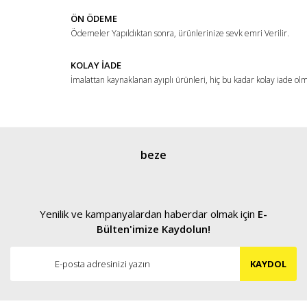
ÖN ÖDEME
Ödemeler Yapıldıktan sonra, ürünlerinize sevk emri Verilir.
KOLAY İADE
İmalattan kaynaklanan ayıplı ürünleri, hiç bu kadar kolay iade ol
Gönder
beze
Yenilik ve kampanyalardan haberdar olmak için
E-
Bülten'imize Kaydolun!
KAYDOL