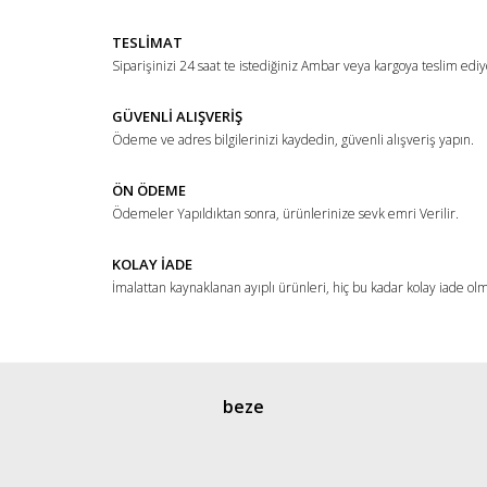
Yorum Yaz
Ürün resmi kalitesiz, bozuk veya görüntülenemiyor.
TESLİMAT
Ürün açıklamasında eksik bilgiler bulunuyor.
Siparişinizi 24 saat te istediğiniz Ambar veya kargoya teslim ediy
Ürün bilgilerinde hatalar bulunuyor.
Ürün fiyatı diğer sitelerden daha pahalı.
GÜVENLİ ALIŞVERİŞ
Ödeme ve adres bilgilerinizi kaydedin, güvenli alışveriş yapın.
Bu ürüne benzer farklı alternatifler olmalı.
ÖN ÖDEME
Ödemeler Yapıldıktan sonra, ürünlerinize sevk emri Verilir.
KOLAY İADE
İmalattan kaynaklanan ayıplı ürünleri, hiç bu kadar kolay iade ol
Gönder
beze