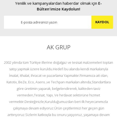
Yenilik ve kampanyalardan haberdar olmak için
E-
Bülten'imize Kaydolun!
KAYDOL
AK GRUP
2002 yılında tüm Türkiye illerine doğalgaz ve tesisat malzemeleri toptan
satışı yapmak üzere kuruldu.Hedefi bu alanda kendi markalarıyla
İmalat, ithalat, ihracat ve pazarlama Yapmaktır.Firmamıza ait olan,
Katotix, BeZe, Eco, Asens ,ve Techpan markaları altında,Standartlara
göre üretimin yaparak, belgelendirerek, kaliteden taviz
vermeden,Tesisat, Yapı, Ve hırdavat sektörüne hizmet
vermektir.Desteğinizle,Kurulduğumuzdan beri ilk heyecanımızla
çalışmaya devam ediyoruz.Ürün çeşitlerimizi her geçen gün
arttırıyoruz.Sizlerin katkısıyla bu onuru yaşıyoruz, yaşamaya devam