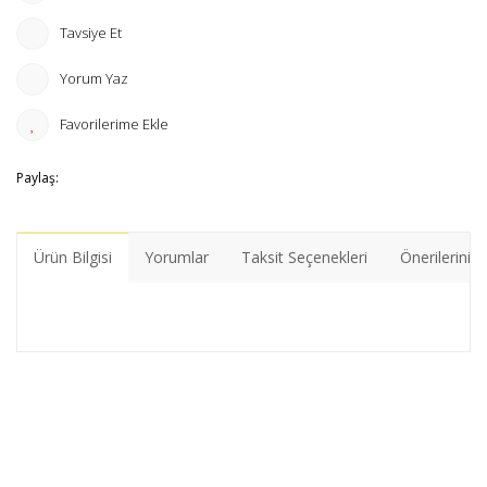
Tavsiye Et
Yorum Yaz
Paylaş:
Ürün Bilgisi
Yorumlar
Taksit Seçenekleri
Önerileriniz
Bu ürünün fiyat bilgisi, resim, ürün açıklamalarında ve diğer
konularda yetersiz gördüğünüz noktaları öneri formunu
Bu ürüne ilk yorumu siz yapın!
kullanarak tarafımıza iletebilirsiniz.
Görüş ve önerileriniz için teşekkür ederiz.