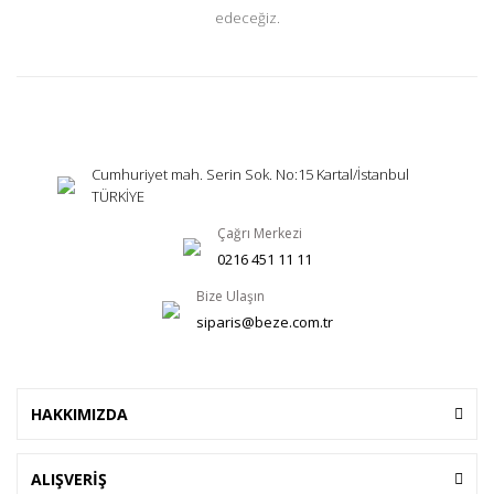
edeceğiz.
Cumhuriyet mah. Serin Sok. No:15 Kartal/İstanbul
TÜRKİYE
Çağrı Merkezi
0216 451 11 11
Bize Ulaşın
siparis@beze.com.tr
HAKKIMIZDA
ALIŞVERİŞ