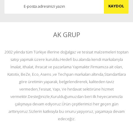
KAYDOL
AK GRUP
2002 yılında tüm Türkiye illerine doğalgaz ve tesisat malzemeleri toptan
satışı yapmak üzere kuruldu.Hedefi bu alanda kendi markalarıyla
İmalat, ithalat, ihracat ve pazarlama Yapmaktır.Firmamıza ait olan,
Katotix, BeZe, Eco, Asens ,ve Techpan markaları altında,Standartlara
göre üretimin yaparak, belgelendirerek, kaliteden taviz
vermeden,Tesisat, Yapı, Ve hırdavat sektörüne hizmet
vermektir.Desteğinizle,Kurulduğumuzdan beri ilk heyecanımızla
çalışmaya devam ediyoruz.Ürün çeşitlerimizi her geçen gün
arttırıyoruz.Sizlerin katkısıyla bu onuru yaşıyoruz, yaşamaya devam
edeceğiz.