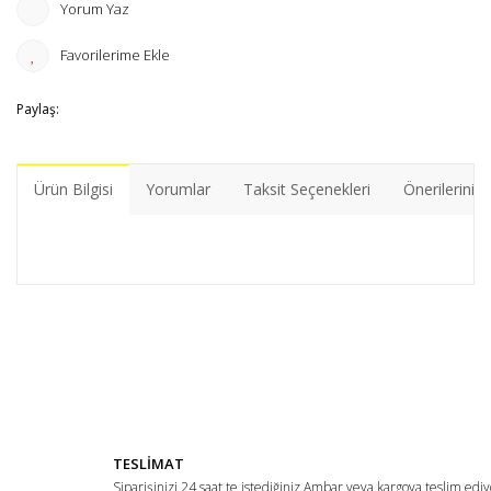
Yorum Yaz
Paylaş:
Ürün Bilgisi
Yorumlar
Taksit Seçenekleri
Önerileriniz
Bu ürünün fiyat bilgisi, resim, ürün açıklamalarında ve diğer
konularda yetersiz gördüğünüz noktaları öneri formunu
Bu ürüne ilk yorumu siz yapın!
kullanarak tarafımıza iletebilirsiniz.
Görüş ve önerileriniz için teşekkür ederiz.
Yorum Yaz
Ürün resmi kalitesiz, bozuk veya görüntülenemiyor.
TESLİMAT
Ürün açıklamasında eksik bilgiler bulunuyor.
Siparişinizi 24 saat te istediğiniz Ambar veya kargoya teslim ediy