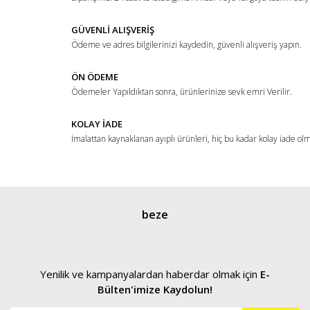
Ürün bilgilerinde hatalar bulunuyor.
Ürün fiyatı diğer sitelerden daha pahalı.
GÜVENLİ ALIŞVERİŞ
Ödeme ve adres bilgilerinizi kaydedin, güvenli alışveriş yapın.
Bu ürüne benzer farklı alternatifler olmalı.
ÖN ÖDEME
Ödemeler Yapıldıktan sonra, ürünlerinize sevk emri Verilir.
KOLAY İADE
İmalattan kaynaklanan ayıplı ürünleri, hiç bu kadar kolay iade ol
Gönder
beze
Yenilik ve kampanyalardan haberdar olmak için
E-
Bülten'imize Kaydolun!