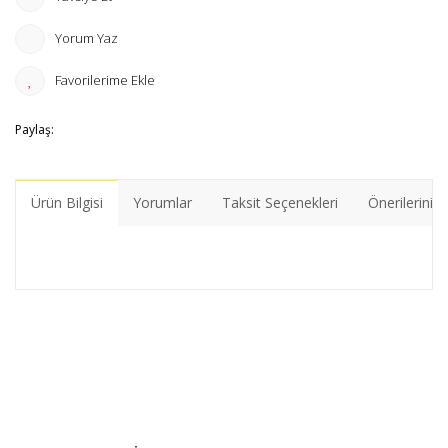
Yorum Yaz
Paylaş:
Ürün Bilgisi
Yorumlar
Taksit Seçenekleri
Önerileriniz
Bu ürünün fiyat bilgisi, resim, ürün açıklamalarında ve diğer
konularda yetersiz gördüğünüz noktaları öneri formunu
Bu ürüne ilk yorumu siz yapın!
kullanarak tarafımıza iletebilirsiniz.
Görüş ve önerileriniz için teşekkür ederiz.
Yorum Yaz
Ürün resmi kalitesiz, bozuk veya görüntülenemiyor.