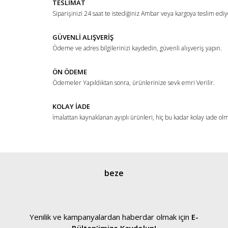
TESLİMAT
Ürün açıklamasında eksik bilgiler bulunuyor.
Siparişinizi 24 saat te istediğiniz Ambar veya kargoya teslim ediy
Ürün bilgilerinde hatalar bulunuyor.
Ürün fiyatı diğer sitelerden daha pahalı.
GÜVENLİ ALIŞVERİŞ
Ödeme ve adres bilgilerinizi kaydedin, güvenli alışveriş yapın.
Bu ürüne benzer farklı alternatifler olmalı.
ÖN ÖDEME
Ödemeler Yapıldıktan sonra, ürünlerinize sevk emri Verilir.
KOLAY İADE
İmalattan kaynaklanan ayıplı ürünleri, hiç bu kadar kolay iade ol
Gönder
beze
Yenilik ve kampanyalardan haberdar olmak için
E-
Bülten'imize Kaydolun!