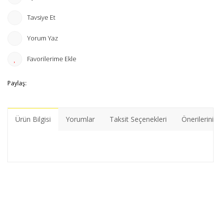
Tavsiye Et
Yorum Yaz
Paylaş:
Ürün Bilgisi
Yorumlar
Taksit Seçenekleri
Önerileriniz
Bu ürünün fiyat bilgisi, resim, ürün açıklamalarında ve diğer
konularda yetersiz gördüğünüz noktaları öneri formunu
Bu ürüne ilk yorumu siz yapın!
kullanarak tarafımıza iletebilirsiniz.
Görüş ve önerileriniz için teşekkür ederiz.