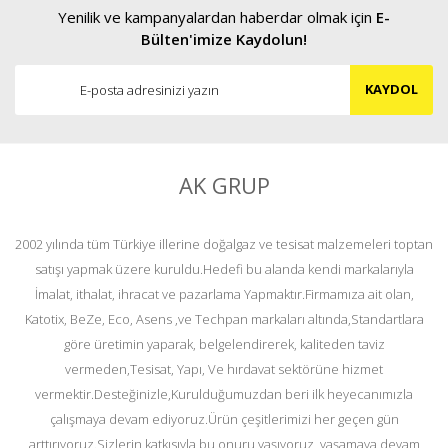
Yenilik ve kampanyalardan haberdar olmak için
E-
Bülten'imize Kaydolun!
KAYDOL
AK GRUP
2002 yılında tüm Türkiye illerine doğalgaz ve tesisat malzemeleri toptan
satışı yapmak üzere kuruldu.Hedefi bu alanda kendi markalarıyla
İmalat, ithalat, ihracat ve pazarlama Yapmaktır.Firmamıza ait olan,
Katotix, BeZe, Eco, Asens ,ve Techpan markaları altında,Standartlara
göre üretimin yaparak, belgelendirerek, kaliteden taviz
vermeden,Tesisat, Yapı, Ve hırdavat sektörüne hizmet
vermektir.Desteğinizle,Kurulduğumuzdan beri ilk heyecanımızla
çalışmaya devam ediyoruz.Ürün çeşitlerimizi her geçen gün
arttırıyoruz.Sizlerin katkısıyla bu onuru yaşıyoruz, yaşamaya devam