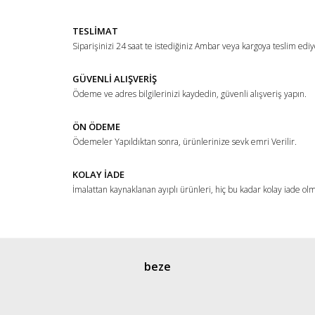
Yorum Yaz
Ürün resmi kalitesiz, bozuk veya görüntülenemiyor.
TESLİMAT
Ürün açıklamasında eksik bilgiler bulunuyor.
Siparişinizi 24 saat te istediğiniz Ambar veya kargoya teslim ediy
Ürün bilgilerinde hatalar bulunuyor.
Ürün fiyatı diğer sitelerden daha pahalı.
GÜVENLİ ALIŞVERİŞ
Ödeme ve adres bilgilerinizi kaydedin, güvenli alışveriş yapın.
Bu ürüne benzer farklı alternatifler olmalı.
ÖN ÖDEME
Ödemeler Yapıldıktan sonra, ürünlerinize sevk emri Verilir.
KOLAY İADE
İmalattan kaynaklanan ayıplı ürünleri, hiç bu kadar kolay iade ol
Gönder
beze