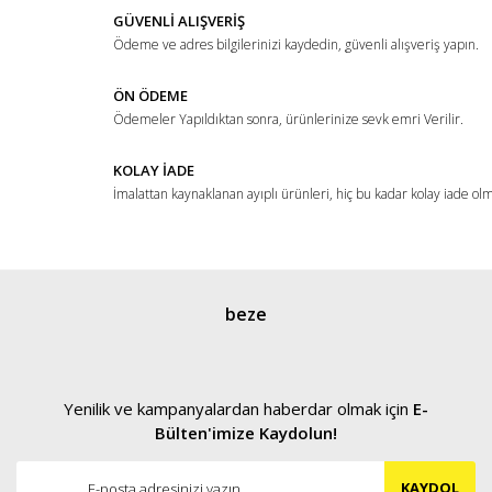
Ürün fiyatı diğer sitelerden daha pahalı.
GÜVENLİ ALIŞVERİŞ
Ödeme ve adres bilgilerinizi kaydedin, güvenli alışveriş yapın.
Bu ürüne benzer farklı alternatifler olmalı.
ÖN ÖDEME
Ödemeler Yapıldıktan sonra, ürünlerinize sevk emri Verilir.
KOLAY İADE
İmalattan kaynaklanan ayıplı ürünleri, hiç bu kadar kolay iade ol
Gönder
beze
Yenilik ve kampanyalardan haberdar olmak için
E-
Bülten'imize Kaydolun!
KAYDOL