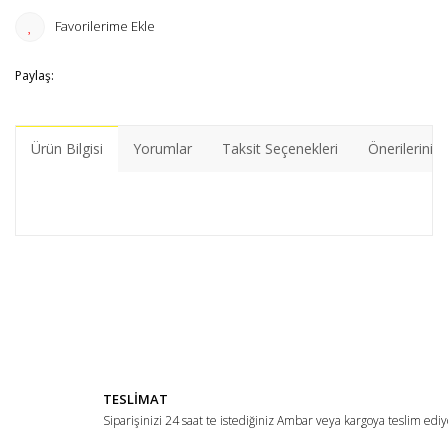
Paylaş:
Ürün Bilgisi
Yorumlar
Taksit Seçenekleri
Önerileriniz
Bu ürünün fiyat bilgisi, resim, ürün açıklamalarında ve diğer
konularda yetersiz gördüğünüz noktaları öneri formunu
Bu ürüne ilk yorumu siz yapın!
kullanarak tarafımıza iletebilirsiniz.
Görüş ve önerileriniz için teşekkür ederiz.
Yorum Yaz
Ürün resmi kalitesiz, bozuk veya görüntülenemiyor.
TESLİMAT
Ürün açıklamasında eksik bilgiler bulunuyor.
Siparişinizi 24 saat te istediğiniz Ambar veya kargoya teslim ediy
Ürün bilgilerinde hatalar bulunuyor.