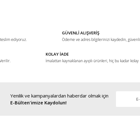
Bu ürüne ilk yorumu siz yapın!
Yorum Yaz
GÜVENLİ ALIŞVERİŞ
 teslim ediyoruz.
Ödeme ve adres bilgilerinizi kaydedin, güvenli 
KOLAY İADE
erilir.
İmalattan kaynaklanan ayıplı ürünleri, hiç bu kadar kolay
Yenilik ve kampanyalardan haberdar olmak için
Gönder
E-Bülten'imize Kaydolun!