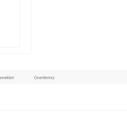
enekleri
Önerileriniz
ğer konularda yetersiz gördüğünüz noktaları öneri formunu kullanarak tarafımız