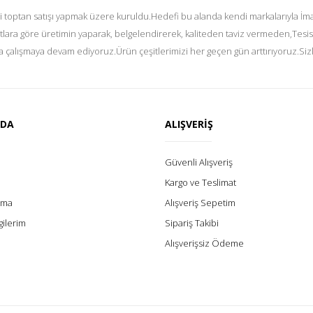
i toptan satışı yapmak üzere kuruldu.Hedefi bu alanda kendi markalarıyla İmal
tlara göre üretimin yaparak, belgelendirerek, kaliteden taviz vermeden,Tesis
 çalışmaya devam ediyoruz.Ürün çeşitlerimizi her geçen gün arttırıyoruz.Siz
ZDA
ALIŞVERİŞ
Güvenli Alışveriş
Kargo ve Teslimat
lama
Alışveriş Sepetim
gilerim
Sipariş Takibi
Alışverişsiz Ödeme