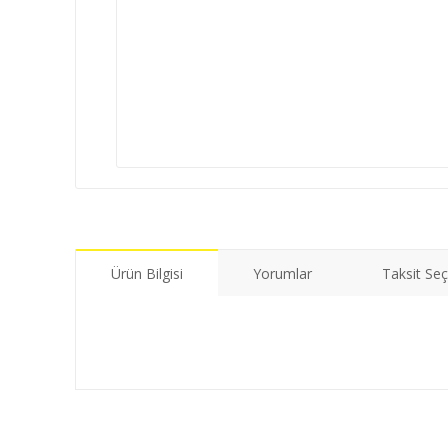
Ürün Bilgisi
Yorumlar
Taksit Seç
Bu ürünün fiyat bilgisi, resim, ürün açıklamalarında ve di