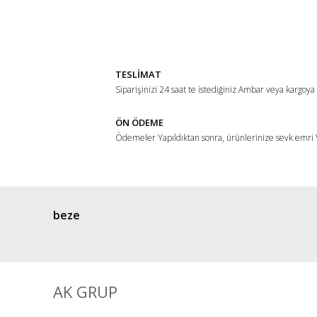
Görüş ve önerileriniz için teşekkür ederiz.
Ürün resmi kalitesiz, bozuk veya görüntülenemiyor.
Ürün açıklamasında eksik bilgiler bulunuyor.
TESLİMAT
Ürün bilgilerinde hatalar bulunuyor.
Siparişinizi 24 saat te istediğiniz Ambar veya kargoya
Ürün fiyatı diğer sitelerden daha pahalı.
ÖN ÖDEME
Bu ürüne benzer farklı alternatifler olmalı.
Ödemeler Yapıldıktan sonra, ürünlerinize sevk emri V
beze
AK GRUP