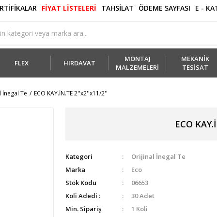
RTİFİKALAR
FİYAT LİSTELERİ
TAHSİLAT
ÖDEME SAYFASI
E - K
MONTAJ
MEKANİK
FLEX
HIRDAVAT
MALZEMELERİ
TESİSAT
l İnegal Te
ECO KAY.İN.TE 2''x2''x11/2''
ECO KAY.İN
Kategori
Orijinal İnegal Te
Marka
Eco
Stok Kodu
06653
Koli Adedi :
30 Adet
Min. Sipariş
1 Koli