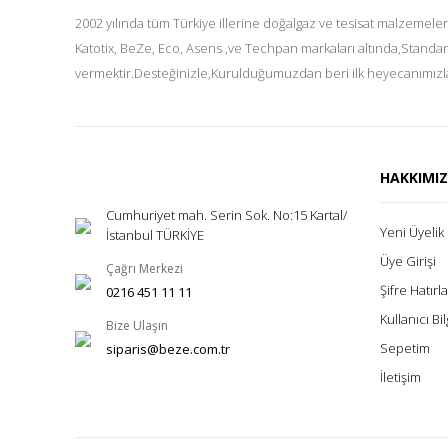
2002 yılında tüm Türkiye illerine doğalgaz ve tesisat malzemeler
Katotix, BeZe, Eco, Asens ,ve Techpan markaları altında,Standar
vermektir.Desteğinizle,Kurulduğumuzdan beri ilk heyecanımızla
HAKKIMI
Cumhuriyet mah. Serin Sok. No:15 Kartal/
Yeni Üyelik
İstanbul TÜRKİYE
Üye Girişi
Çağrı Merkezi
Şifre Hatır
0216 451 11 11
Kullanıcı Bil
Bize Ulaşın
Sepetim
siparis@beze.com.tr
İletişim