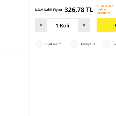
81,70 TL den
326,78 TL
K.D.V Dahil Fiyatı
başlayan
taksitlerle!!
Fiyat Alarmı
Tavsiye Et
Y