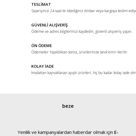
TESLİMAT
Ürün açıklamasında eksik bilgiler bulunuyor.
Siparişinizi 24 saat te istediğiniz Ambar veya kargoya teslim ediy
Ürün bilgilerinde hatalar bulunuyor.
Ürün fiyatı diğer sitelerden daha pahalı.
GÜVENLİ ALIŞVERİŞ
Ödeme ve adres bilgilerinizi kaydedin, güvenli alışveriş yapın.
Bu ürüne benzer farklı alternatifler olmalı.
ÖN ÖDEME
Ödemeler Yapıldıktan sonra, ürünlerinize sevk emri Verilir.
KOLAY İADE
İmalattan kaynaklanan ayıplı ürünleri, hiç bu kadar kolay iade ol
Gönder
beze
Yenilik ve kampanyalardan haberdar olmak için
E-