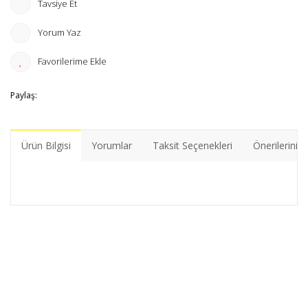
Tavsiye Et
Yorum Yaz
Paylaş:
Ürün Bilgisi
Yorumlar
Taksit Seçenekleri
Önerileriniz
Bu ürünün fiyat bilgisi, resim, ürün açıklamalarında ve diğer
konularda yetersiz gördüğünüz noktaları öneri formunu
Bu ürüne ilk yorumu siz yapın!
kullanarak tarafımıza iletebilirsiniz.
Görüş ve önerileriniz için teşekkür ederiz.
Yorum Yaz
Ürün resmi kalitesiz, bozuk veya görüntülenemiyor.