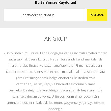
Bülten'imize Kaydolun!
KAYDOL
AK GRUP
2002 yılında tüm Türkiye illerine doğalgaz ve tesisat malzemeleri toptan
satışı yapmak üzere kuruldu.Hedefi bu alanda kendi markalarıyla
İmalat, ithalat, ihracat ve pazarlama Yapmaktır.Firmamıza ait olan,
Katotix, BeZe, Eco, Asens ,ve Techpan markaları altında,Standartlara
göre üretimin yaparak, belgelendirerek, kaliteden taviz
vermeden,Tesisat, Yapı, Ve hırdavat sektörüne hizmet
vermektir.Desteğinizle,Kurulduğumuzdan beri ilk heyecanımızla
çalışmaya devam ediyoruz.Ürün çeşitlerimizi her geçen gün
arttırıyoruz.Sizlerin katkısıyla bu onuru yaşıyoruz, yaşamaya devam
edeceğiz.