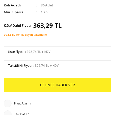
Koli Adedi :
36 Adet
Min. Sipariş
1 Koli
363,29 TL
K.D.V Dahil Fiyatı
90,82 TL den başlayan taksitlerle!!
Liste Fiyatı
: 302,74 TL + KDV
Taksitli KK Fiyatı
: 302,74 TL + KDV
GELİNCE HABER VER
Fiyat Alarmı
Tavsiye Et