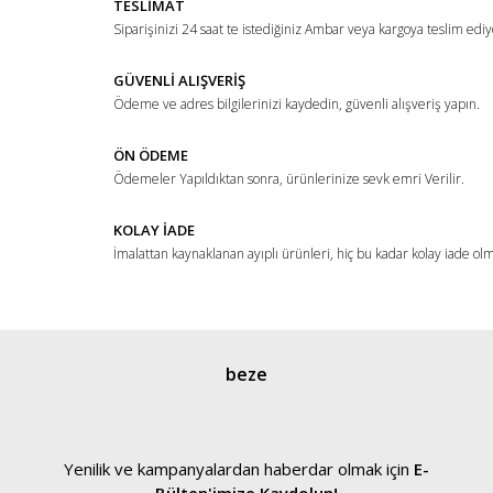
TESLİMAT
Ürün açıklamasında eksik bilgiler bulunuyor.
Siparişinizi 24 saat te istediğiniz Ambar veya kargoya teslim ediy
Ürün bilgilerinde hatalar bulunuyor.
Ürün fiyatı diğer sitelerden daha pahalı.
GÜVENLİ ALIŞVERİŞ
Ödeme ve adres bilgilerinizi kaydedin, güvenli alışveriş yapın.
Bu ürüne benzer farklı alternatifler olmalı.
ÖN ÖDEME
Ödemeler Yapıldıktan sonra, ürünlerinize sevk emri Verilir.
KOLAY İADE
İmalattan kaynaklanan ayıplı ürünleri, hiç bu kadar kolay iade ol
Gönder
beze
Yenilik ve kampanyalardan haberdar olmak için
E-
Bülten'imize Kaydolun!