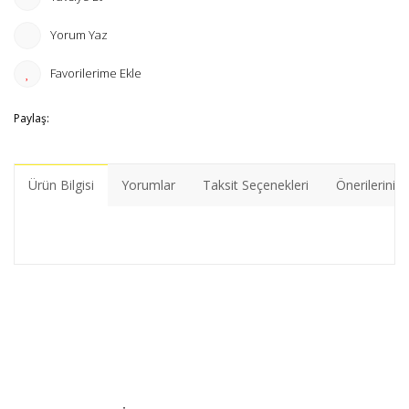
Yorum Yaz
Paylaş:
Ürün Bilgisi
Yorumlar
Taksit Seçenekleri
Önerileriniz
Bu ürünün fiyat bilgisi, resim, ürün açıklamalarında ve diğer
konularda yetersiz gördüğünüz noktaları öneri formunu
Bu ürüne ilk yorumu siz yapın!
kullanarak tarafımıza iletebilirsiniz.
Görüş ve önerileriniz için teşekkür ederiz.
Yorum Yaz
Ürün resmi kalitesiz, bozuk veya görüntülenemiyor.