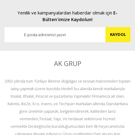
Yenilik ve kampanyalardan haberdar olmak için
E-
Bülten'imize Kaydolun!
KAYDOL
AK GRUP
2002 yılında tüm Türkiye illerine doğalgaz ve tesisat malzemeleri toptan
satışı yapmak üzere kuruldu.Hedefi bu alanda kendi markalarıyla
İmalat, ithalat, ihracat ve pazarlama Yapmaktır.Firmamıza ait olan,
Katotix, BeZe, Eco, Asens ,ve Techpan markaları altında,Standartlara
göre üretimin yaparak, belgelendirerek, kaliteden taviz
vermeden,Tesisat, Yapı, Ve hırdavat sektörüne hizmet
vermektir.Desteğinizle,Kurulduğumuzdan beri ilk heyecanımızla
çalışmaya devam ediyoruz.Ürün çeşitlerimizi her geçen gün