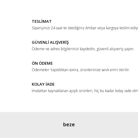
Yorum Yaz
Ürün resmi kalitesiz, bozuk veya görüntülenemiyor.
TESLİMAT
Ürün açıklamasında eksik bilgiler bulunuyor.
Siparişinizi 24 saat te istediğiniz Ambar veya kargoya teslim ediy
Ürün bilgilerinde hatalar bulunuyor.
Ürün fiyatı diğer sitelerden daha pahalı.
GÜVENLİ ALIŞVERİŞ
Ödeme ve adres bilgilerinizi kaydedin, güvenli alışveriş yapın.
Bu ürüne benzer farklı alternatifler olmalı.
ÖN ÖDEME
Ödemeler Yapıldıktan sonra, ürünlerinize sevk emri Verilir.
KOLAY İADE
İmalattan kaynaklanan ayıplı ürünleri, hiç bu kadar kolay iade ol
Gönder
beze