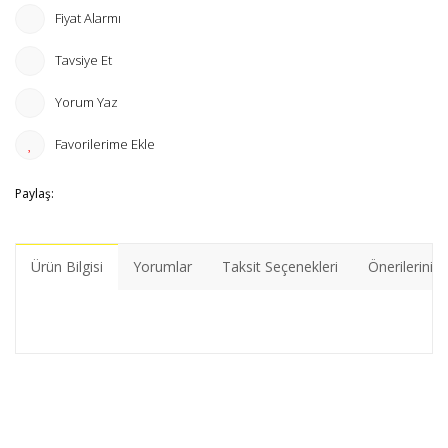
Fiyat Alarmı
Tavsiye Et
Yorum Yaz
Paylaş:
Ürün Bilgisi
Yorumlar
Taksit Seçenekleri
Önerileriniz
Bu ürünün fiyat bilgisi, resim, ürün açıklamalarında ve diğer
konularda yetersiz gördüğünüz noktaları öneri formunu
Bu ürüne ilk yorumu siz yapın!
kullanarak tarafımıza iletebilirsiniz.
Görüş ve önerileriniz için teşekkür ederiz.