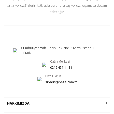
arttırıyoruz.Sizlerin katkısıyla bu onuru yaşıyoruz, yaşamaya devam
edeceğiz.
Cumhuriyet mah. Serin Sok. No:15 Kartal/İstanbul
TÜRKİYE
Çağrı Merkezi
0216 451 11 11
Bize Ulaşın
siparis@beze.com.tr
HAKKIMIZDA