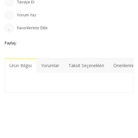
Tavsiye Et
Yorum Yaz
Paylaş:
Ürün Bilgisi
Yorumlar
Taksit Seçenekleri
Önerileriniz
Bu ürünün fiyat bilgisi, resim, ürün açıklamalarında ve diğer
konularda yetersiz gördüğünüz noktaları öneri formunu
Bu ürüne ilk yorumu siz yapın!
kullanarak tarafımıza iletebilirsiniz.
Görüş ve önerileriniz için teşekkür ederiz.
Yorum Yaz
Ürün resmi kalitesiz, bozuk veya görüntülenemiyor.