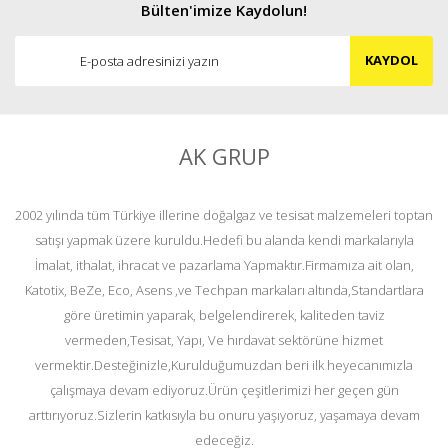
Bülten'imize Kaydolun!
KAYDOL
AK GRUP
2002 yılında tüm Türkiye illerine doğalgaz ve tesisat malzemeleri toptan
satışı yapmak üzere kuruldu.Hedefi bu alanda kendi markalarıyla
İmalat, ithalat, ihracat ve pazarlama Yapmaktır.Firmamıza ait olan,
Katotix, BeZe, Eco, Asens ,ve Techpan markaları altında,Standartlara
göre üretimin yaparak, belgelendirerek, kaliteden taviz
vermeden,Tesisat, Yapı, Ve hırdavat sektörüne hizmet
vermektir.Desteğinizle,Kurulduğumuzdan beri ilk heyecanımızla
çalışmaya devam ediyoruz.Ürün çeşitlerimizi her geçen gün
arttırıyoruz.Sizlerin katkısıyla bu onuru yaşıyoruz, yaşamaya devam
edeceğiz.