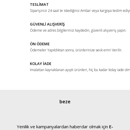
TESLİMAT
Ürün açıklamasında eksik bilgiler bulunuyor.
Siparişinizi 24 saat te istediğiniz Ambar veya kargoya teslim ediy
Ürün bilgilerinde hatalar bulunuyor.
Ürün fiyatı diğer sitelerden daha pahalı.
GÜVENLİ ALIŞVERİŞ
Ödeme ve adres bilgilerinizi kaydedin, güvenli alışveriş yapın.
Bu ürüne benzer farklı alternatifler olmalı.
ÖN ÖDEME
Ödemeler Yapıldıktan sonra, ürünlerinize sevk emri Verilir.
KOLAY İADE
İmalattan kaynaklanan ayıplı ürünleri, hiç bu kadar kolay iade ol
Gönder
beze
Yenilik ve kampanyalardan haberdar olmak için
E-