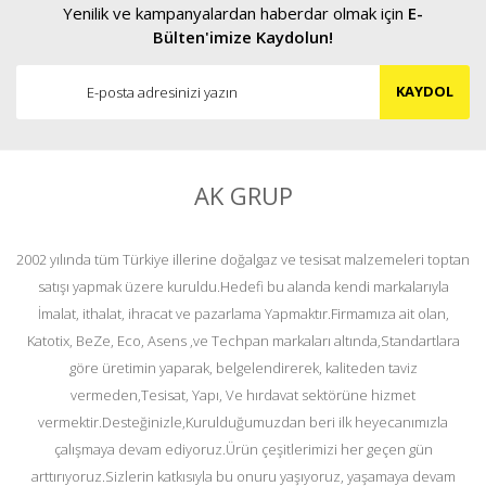
Yenilik ve kampanyalardan haberdar olmak için
E-
Bülten'imize Kaydolun!
KAYDOL
AK GRUP
2002 yılında tüm Türkiye illerine doğalgaz ve tesisat malzemeleri toptan
satışı yapmak üzere kuruldu.Hedefi bu alanda kendi markalarıyla
İmalat, ithalat, ihracat ve pazarlama Yapmaktır.Firmamıza ait olan,
Katotix, BeZe, Eco, Asens ,ve Techpan markaları altında,Standartlara
göre üretimin yaparak, belgelendirerek, kaliteden taviz
vermeden,Tesisat, Yapı, Ve hırdavat sektörüne hizmet
vermektir.Desteğinizle,Kurulduğumuzdan beri ilk heyecanımızla
çalışmaya devam ediyoruz.Ürün çeşitlerimizi her geçen gün
arttırıyoruz.Sizlerin katkısıyla bu onuru yaşıyoruz, yaşamaya devam