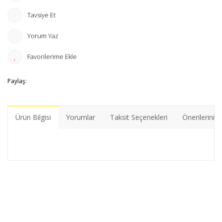
Tavsiye Et
Yorum Yaz
Paylaş:
Ürün Bilgisi
Yorumlar
Taksit Seçenekleri
Önerileriniz
Bu ürünün fiyat bilgisi, resim, ürün açıklamalarında ve diğer
konularda yetersiz gördüğünüz noktaları öneri formunu
Bu ürüne ilk yorumu siz yapın!
kullanarak tarafımıza iletebilirsiniz.
Görüş ve önerileriniz için teşekkür ederiz.