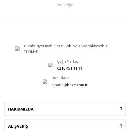
edeceğiz.
Cumhuriyet mah. Serin Sok. No:15 Kartal/İstanbul
TÜRKİYE
Çağrı Merkezi
0216 451 11 11
Bize Ulaşın
siparis@beze.com.tr
HAKKIMIZDA
ALIŞVERİŞ