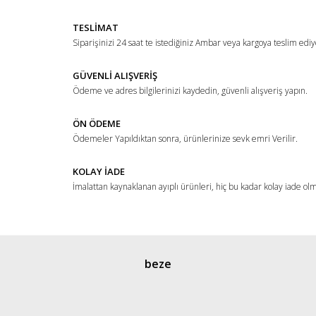
Yorum Yaz
Ürün resmi kalitesiz, bozuk veya görüntülenemiyor.
TESLİMAT
Ürün açıklamasında eksik bilgiler bulunuyor.
Siparişinizi 24 saat te istediğiniz Ambar veya kargoya teslim ediy
Ürün bilgilerinde hatalar bulunuyor.
Ürün fiyatı diğer sitelerden daha pahalı.
GÜVENLİ ALIŞVERİŞ
Ödeme ve adres bilgilerinizi kaydedin, güvenli alışveriş yapın.
Bu ürüne benzer farklı alternatifler olmalı.
ÖN ÖDEME
Ödemeler Yapıldıktan sonra, ürünlerinize sevk emri Verilir.
KOLAY İADE
İmalattan kaynaklanan ayıplı ürünleri, hiç bu kadar kolay iade ol
Gönder
beze