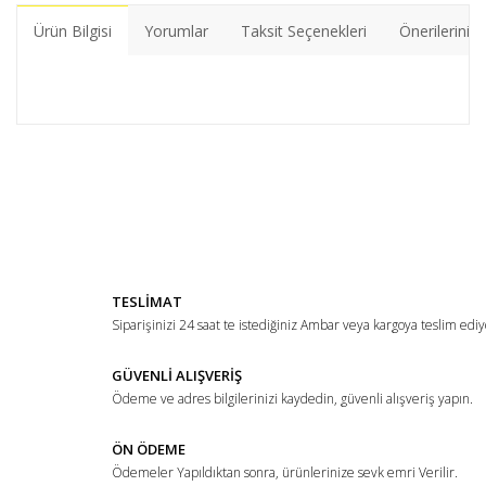
Ürün Bilgisi
Yorumlar
Taksit Seçenekleri
Önerileriniz
Bu ürünün fiyat bilgisi, resim, ürün açıklamalarında ve diğer
konularda yetersiz gördüğünüz noktaları öneri formunu
Bu ürüne ilk yorumu siz yapın!
kullanarak tarafımıza iletebilirsiniz.
Görüş ve önerileriniz için teşekkür ederiz.
Yorum Yaz
Ürün resmi kalitesiz, bozuk veya görüntülenemiyor.
TESLİMAT
Ürün açıklamasında eksik bilgiler bulunuyor.
Siparişinizi 24 saat te istediğiniz Ambar veya kargoya teslim ediy
Ürün bilgilerinde hatalar bulunuyor.
Ürün fiyatı diğer sitelerden daha pahalı.
GÜVENLİ ALIŞVERİŞ
Ödeme ve adres bilgilerinizi kaydedin, güvenli alışveriş yapın.
Bu ürüne benzer farklı alternatifler olmalı.
ÖN ÖDEME
Ödemeler Yapıldıktan sonra, ürünlerinize sevk emri Verilir.