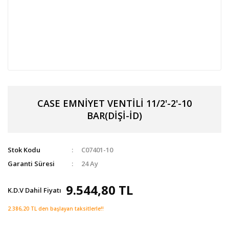
CASE EMNİYET VENTİLİ 11/2'-2'-10
BAR(DİŞİ-İD)
Stok Kodu
C07401-10
Garanti Süresi
24 Ay
9.544,80 TL
K.D.V Dahil Fiyatı
2.386,20 TL den başlayan taksitlerle!!