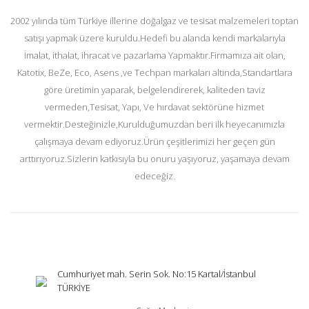
2002 yılında tüm Türkiye illerine doğalgaz ve tesisat malzemeleri toptan
satışı yapmak üzere kuruldu.Hedefi bu alanda kendi markalarıyla
İmalat, ithalat, ihracat ve pazarlama Yapmaktır.Firmamıza ait olan,
Katotix, BeZe, Eco, Asens ,ve Techpan markaları altında,Standartlara
göre üretimin yaparak, belgelendirerek, kaliteden taviz
vermeden,Tesisat, Yapı, Ve hırdavat sektörüne hizmet
vermektir.Desteğinizle,Kurulduğumuzdan beri ilk heyecanımızla
çalışmaya devam ediyoruz.Ürün çeşitlerimizi her geçen gün
arttırıyoruz.Sizlerin katkısıyla bu onuru yaşıyoruz, yaşamaya devam
edeceğiz.
Cumhuriyet mah. Serin Sok. No:15 Kartal/İstanbul
TÜRKİYE