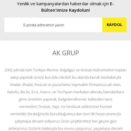
Yenilik ve kampanyalardan haberdar olmak için
E-
Bülten'imize Kaydolun!
KAYDOL
AK GRUP
2002 yılında tüm Türkiye illerine doğalgaz ve tesisat malzemeleri toptan
satışı yapmak üzere kuruldu.Hedefi bu alanda kendi markalarıyla
İmalat, ithalat, ihracat ve pazarlama Yapmaktır.Firmamıza ait olan,
Katotix, BeZe, Eco, Asens ,ve Techpan markaları altında,Standartlara
göre üretimin yaparak, belgelendirerek, kaliteden taviz
vermeden,Tesisat, Yapı, Ve hırdavat sektörüne hizmet
vermektir.Desteğinizle,Kurulduğumuzdan beri ilk heyecanımızla
çalışmaya devam ediyoruz.Ürün çeşitlerimizi her geçen gün
arttırıyoruz.Sizlerin katkısıyla bu onuru yaşıyoruz, yaşamaya devam