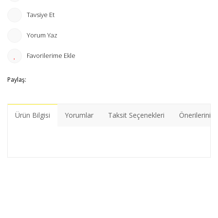
Tavsiye Et
Yorum Yaz
Paylaş:
Ürün Bilgisi
Yorumlar
Taksit Seçenekleri
Önerileriniz
Bu ürünün fiyat bilgisi, resim, ürün açıklamalarında ve diğer
konularda yetersiz gördüğünüz noktaları öneri formunu
Bu ürüne ilk yorumu siz yapın!
kullanarak tarafımıza iletebilirsiniz.
Görüş ve önerileriniz için teşekkür ederiz.