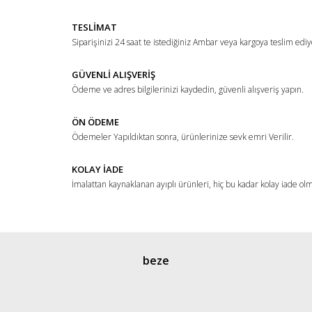
Yorum Yaz
Ürün resmi kalitesiz, bozuk veya görüntülenemiyor.
TESLİMAT
Ürün açıklamasında eksik bilgiler bulunuyor.
Siparişinizi 24 saat te istediğiniz Ambar veya kargoya teslim ediy
Ürün bilgilerinde hatalar bulunuyor.
Ürün fiyatı diğer sitelerden daha pahalı.
GÜVENLİ ALIŞVERİŞ
Ödeme ve adres bilgilerinizi kaydedin, güvenli alışveriş yapın.
Bu ürüne benzer farklı alternatifler olmalı.
ÖN ÖDEME
Ödemeler Yapıldıktan sonra, ürünlerinize sevk emri Verilir.
KOLAY İADE
İmalattan kaynaklanan ayıplı ürünleri, hiç bu kadar kolay iade ol
Gönder
beze