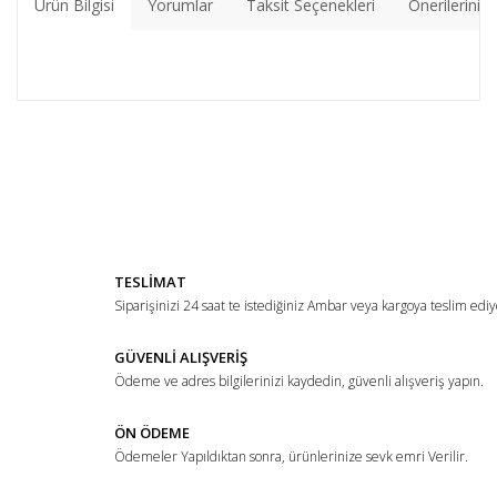
Ürün Bilgisi
Yorumlar
Taksit Seçenekleri
Önerileriniz
Bu ürünün fiyat bilgisi, resim, ürün açıklamalarında ve diğer
konularda yetersiz gördüğünüz noktaları öneri formunu
Bu ürüne ilk yorumu siz yapın!
kullanarak tarafımıza iletebilirsiniz.
Görüş ve önerileriniz için teşekkür ederiz.
Yorum Yaz
Ürün resmi kalitesiz, bozuk veya görüntülenemiyor.
TESLİMAT
Ürün açıklamasında eksik bilgiler bulunuyor.
Siparişinizi 24 saat te istediğiniz Ambar veya kargoya teslim ediy
Ürün bilgilerinde hatalar bulunuyor.
Ürün fiyatı diğer sitelerden daha pahalı.
GÜVENLİ ALIŞVERİŞ
Ödeme ve adres bilgilerinizi kaydedin, güvenli alışveriş yapın.
Bu ürüne benzer farklı alternatifler olmalı.
ÖN ÖDEME
Ödemeler Yapıldıktan sonra, ürünlerinize sevk emri Verilir.