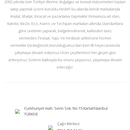
2002 yılında tüm Türkiye illerine doğalgaz ve tesisat malzemeleri toptan
satışı yapmak üzere kuruldu.Hedefi bu alanda kendi markalarıyla
İmalat, ithalat, ihracat ve pazarlama Yapmaktır.Firmamıza ait olan,
Katotix, BeZe, Eco, Asens ,ve Techpan markaları altında,Standartlara
göre üretimin yaparak, belgelendirerek, kaliteden taviz
vermeden,Tesisat, Yapı, Ve hırdavat sektörüne hizmet
vermektir.Desteğinizle,Kurulduğumuzdan beri ilk heyecanımızla
çalışmaya devam ediyoruz.Ürün çeşitlerimizi her geçen gün
arttırıyoruz.Sizlerin katkısıyla bu onuru yaşıyoruz, yaşamaya devam
edeceğiz.
Cumhuriyet mah. Serin Sok. No:15 Kartal/İstanbul
TÜRKİYE
Çağrı Merkezi