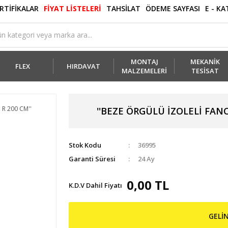
RTİFİKALAR
FİYAT LİSTELERİ
TAHSİLAT
ÖDEME SAYFASI
E - K
MONTAJ
MEKANİK
FLEX
HIRDAVAT
MALZEMELERİ
TESİSAT
''BEZE ÖRGÜLÜ İZOLELİ FANCOİL 
Stok Kodu
36995
Garanti Süresi
24 Ay
0,00 TL
K.D.V Dahil Fiyatı
GELİ