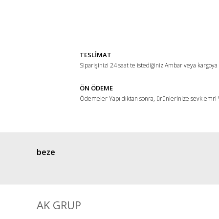
Bu ürünün fiyat bilgisi, resim, ürün açıklamalarında ve di
Görüş ve önerileriniz için teşekkür ederiz.
Ürün resmi kalitesiz, bozuk veya görüntülenemiyor.
Ürün açıklamasında eksik bilgiler bulunuyor.
TESLİMAT
Ürün bilgilerinde hatalar bulunuyor.
Siparişinizi 24 saat te istediğiniz Ambar veya kargoya
Ürün fiyatı diğer sitelerden daha pahalı.
ÖN ÖDEME
Bu ürüne benzer farklı alternatifler olmalı.
Ödemeler Yapıldıktan sonra, ürünlerinize sevk emri V
beze
AK GRUP