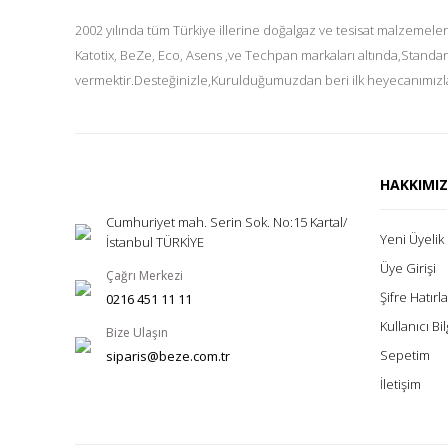
2002 yılında tüm Türkiye illerine doğalgaz ve tesisat malzemeler
Katotix, BeZe, Eco, Asens ,ve Techpan markaları altında,Standar
vermektir.Desteğinizle,Kurulduğumuzdan beri ilk heyecanımızla
HAKKIMI
Cumhuriyet mah. Serin Sok. No:15 Kartal/
Yeni Üyelik
İstanbul TÜRKİYE
Üye Girişi
Çağrı Merkezi
Şifre Hatır
0216 451 11 11
Kullanıcı Bil
Bize Ulaşın
Sepetim
siparis@beze.com.tr
İletişim