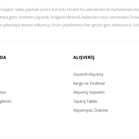
i toptan satışı yapmak üzere kuruldu.Hedefi bu alanda kendi markalarıyla İmal
tlara göre üretimin yaparak, belgelendirerek, kaliteden taviz vermeden,Tesis
 çalışmaya devam ediyoruz.Ürün çeşitlerimizi her geçen gün arttırıyoruz.Siz
ZDA
ALIŞVERİŞ
Güvenli Alışveriş
Kargo ve Teslimat
lama
Alışveriş Sepetim
gilerim
Sipariş Takibi
Alışverişsiz Ödeme