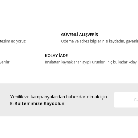
ğer konularda yetersiz gördüğünüz noktaları öneri formunu kullanarak tarafımız
Bu ürüne ilk yorumu siz yapın!
Yorum Yaz
GÜVENLİ ALIŞVERİŞ
 teslim ediyoruz.
Ödeme ve adres bilgilerinizi kaydedin, güvenli 
KOLAY İADE
erilir.
İmalattan kaynaklanan ayıplı ürünleri, hiç bu kadar kolay
Yenilik ve kampanyalardan haberdar olmak için
Gönder
E-Bülten'imize Kaydolun!