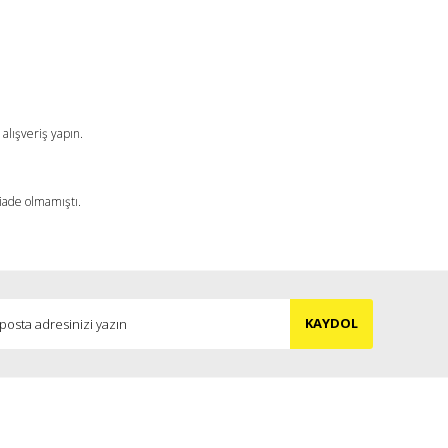
a iletebilirsiniz.
alışveriş yapın.
 iade olmamıştı.
KAYDOL