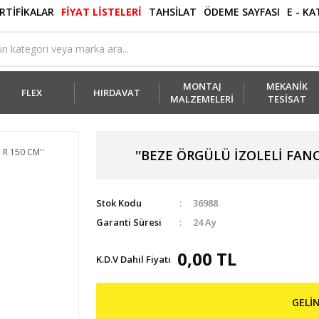
RTİFİKALAR
FİYAT LİSTELERİ
TAHSİLAT
ÖDEME SAYFASI
E - K
MONTAJ
MEKANİK
FLEX
HIRDAVAT
MALZEMELERİ
TESİSAT
''BEZE ÖRGÜLÜ İZOLELİ FANCOİL 
Stok Kodu
36988
Garanti Süresi
24 Ay
0,00 TL
K.D.V Dahil Fiyatı
GELİ