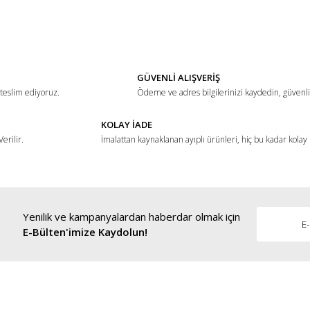
ğer konularda yetersiz gördüğünüz noktaları öneri formunu kullanarak tarafımız
Bu ürüne ilk yorumu siz yapın!
Yorum Yaz
GÜVENLİ ALIŞVERİŞ
 teslim ediyoruz.
Ödeme ve adres bilgilerinizi kaydedin, güvenli 
KOLAY İADE
erilir.
İmalattan kaynaklanan ayıplı ürünleri, hiç bu kadar kolay
Yenilik ve kampanyalardan haberdar olmak için
Gönder
E-Bülten'imize Kaydolun!