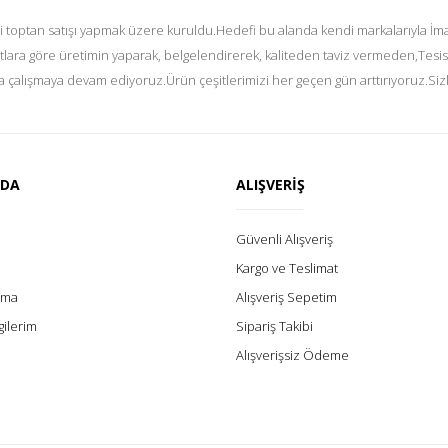
i toptan satışı yapmak üzere kuruldu.Hedefi bu alanda kendi markalarıyla İmal
tlara göre üretimin yaparak, belgelendirerek, kaliteden taviz vermeden,Tesis
 çalışmaya devam ediyoruz.Ürün çeşitlerimizi her geçen gün arttırıyoruz.Siz
ZDA
ALIŞVERİŞ
Güvenli Alışveriş
Kargo ve Teslimat
lama
Alışveriş Sepetim
gilerim
Sipariş Takibi
Alışverişsiz Ödeme