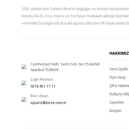
2002 yılında tüm Türkiye illerine doğalgaz ve tesisat malzemeler
Katotix, BeZe, Eco, Asens ,ve Techpan markaları altında,Standar
vermektir.Desteğinizle,Kurulduğumuzdan beri ilk heyecanımızla
HAKKIMI
Cumhuriyet mah. Serin Sok. No:15 Kartal/
Yeni Üyelik
İstanbul TÜRKİYE
Üye Girişi
Çağrı Merkezi
Şifre Hatır
0216 451 11 11
Kullanıcı Bil
Bize Ulaşın
Sepetim
siparis@beze.com.tr
İletişim