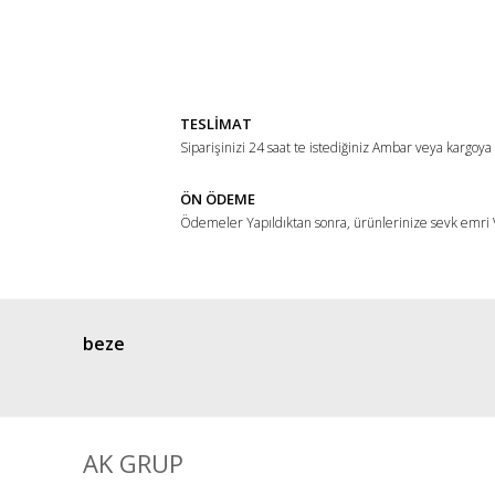
Bu ürünün fiyat bilgisi, resim, ürün açıklamalarında ve di
Görüş ve önerileriniz için teşekkür ederiz.
Ürün resmi kalitesiz, bozuk veya görüntülenemiyor.
Ürün açıklamasında eksik bilgiler bulunuyor.
TESLİMAT
Ürün bilgilerinde hatalar bulunuyor.
Siparişinizi 24 saat te istediğiniz Ambar veya kargoya
Ürün fiyatı diğer sitelerden daha pahalı.
ÖN ÖDEME
Bu ürüne benzer farklı alternatifler olmalı.
Ödemeler Yapıldıktan sonra, ürünlerinize sevk emri V
beze
AK GRUP