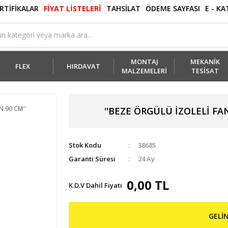
RTİFİKALAR
FİYAT LİSTELERİ
TAHSİLAT
ÖDEME SAYFASI
E - K
MONTAJ
MEKANİK
FLEX
HIRDAVAT
MALZEMELERİ
TESİSAT
''BEZE ÖRGÜLÜ İZOLELİ FANCOİ
Stok Kodu
38685
Garanti Süresi
24 Ay
0,00 TL
K.D.V Dahil Fiyatı
GELİ