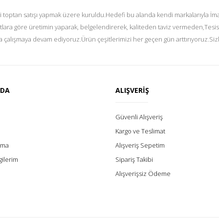
i toptan satışı yapmak üzere kuruldu.Hedefi bu alanda kendi markalarıyla İmal
tlara göre üretimin yaparak, belgelendirerek, kaliteden taviz vermeden,Tesis
 çalışmaya devam ediyoruz.Ürün çeşitlerimizi her geçen gün arttırıyoruz.Siz
ZDA
ALIŞVERİŞ
Güvenli Alışveriş
Kargo ve Teslimat
lama
Alışveriş Sepetim
gilerim
Sipariş Takibi
Alışverişsiz Ödeme