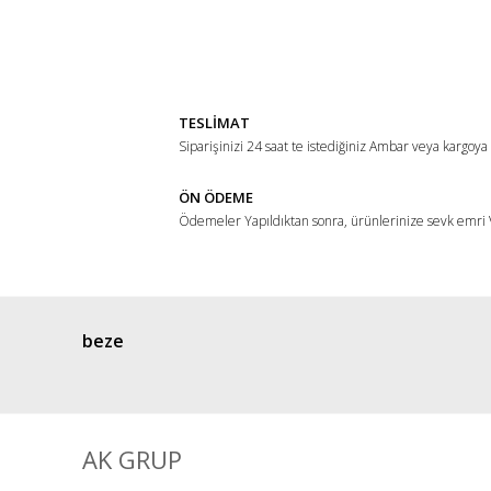
Bu ürünün fiyat bilgisi, resim, ürün açıklamalarında ve di
Görüş ve önerileriniz için teşekkür ederiz.
Ürün resmi kalitesiz, bozuk veya görüntülenemiyor.
Ürün açıklamasında eksik bilgiler bulunuyor.
TESLİMAT
Ürün bilgilerinde hatalar bulunuyor.
Siparişinizi 24 saat te istediğiniz Ambar veya kargoya
Ürün fiyatı diğer sitelerden daha pahalı.
ÖN ÖDEME
Bu ürüne benzer farklı alternatifler olmalı.
Ödemeler Yapıldıktan sonra, ürünlerinize sevk emri V
beze
AK GRUP