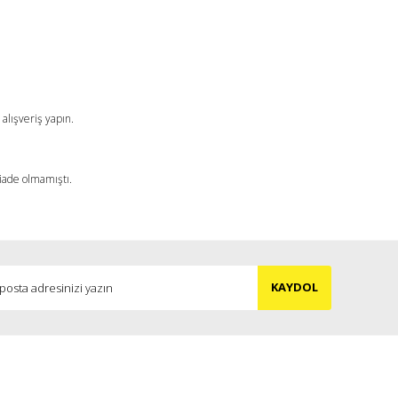
a iletebilirsiniz.
alışveriş yapın.
 iade olmamıştı.
KAYDOL