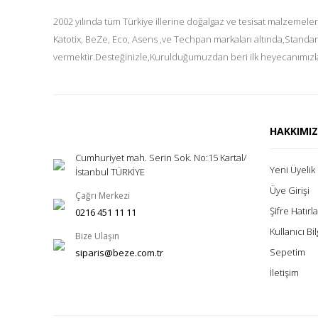
2002 yılında tüm Türkiye illerine doğalgaz ve tesisat malzemeler
Katotix, BeZe, Eco, Asens ,ve Techpan markaları altında,Standar
vermektir.Desteğinizle,Kurulduğumuzdan beri ilk heyecanımızla
HAKKIMI
Cumhuriyet mah. Serin Sok. No:15 Kartal/
Yeni Üyelik
İstanbul TÜRKİYE
Üye Girişi
Çağrı Merkezi
Şifre Hatır
0216 451 11 11
Kullanıcı Bil
Bize Ulaşın
Sepetim
siparis@beze.com.tr
İletişim