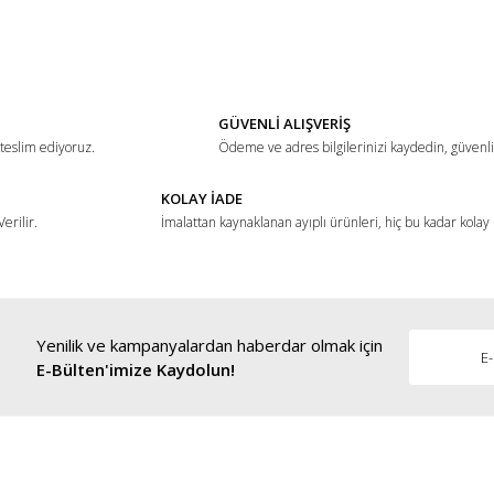
ğer konularda yetersiz gördüğünüz noktaları öneri formunu kullanarak tarafımız
Bu ürüne ilk yorumu siz yapın!
Yorum Yaz
GÜVENLİ ALIŞVERİŞ
 teslim ediyoruz.
Ödeme ve adres bilgilerinizi kaydedin, güvenli 
KOLAY İADE
erilir.
İmalattan kaynaklanan ayıplı ürünleri, hiç bu kadar kolay
Yenilik ve kampanyalardan haberdar olmak için
Gönder
E-Bülten'imize Kaydolun!