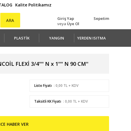
ATALOG
Kalite Politikamız
Giriş Yap
Sepetim
ARA
veya
Üye Ol
PLASTİK
YANGIN
YERDEN ISITMA
L FLEXİ 3/4'''' N x 1'''' N 90 CM''
Liste Fiyatı
: 0,00 TL + KDV
Taksitli KK Fiyatı
: 0,00 TL + KDV
NCE HABER VER