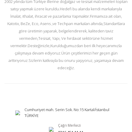
2002 yılında tüm Türkiye illerine doğalgaz ve tesisat malzemeleri toptan
satışı yapmak üzere kuruldu.Hedefi bu alanda kendi markalarıyla
İmalat, ithalat, ihracat ve pazarlama Yapmaktır.Firmamıza ait olan,
Katotix, BeZe, Eco, Asens ,ve Techpan markaları altında,Standartlara
göre üretimin yaparak, belgelendirerek, kaliteden taviz
vermeden,Tesisat, Yapı, Ve hırdavat sektörüne hizmet
vermektir.Desteğinizle,Kurulduğumuzdan beri ilk heyecanımızla
çalışmaya devam ediyoruz.Ürün çeşitlerimizi her geçen gün
arttırıyoruz.Sizlerin katkısıyla bu onuru yaşıyoruz, yaşamaya devam
edeceğiz.
Cumhuriyet mah. Serin Sok. No:15 Kartal/İstanbul
TÜRKİYE
Çağrı Merkezi