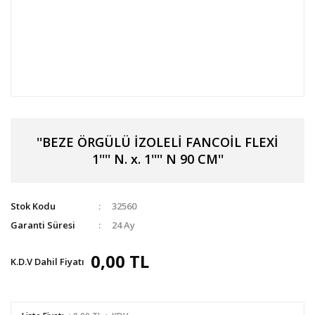
''BEZE ÖRGÜLÜ İZOLELİ FANCOİL FLEXİ
1'''' N. x. 1'''' N 90 CM''
Stok Kodu
32560
Garanti Süresi
24 Ay
0,00 TL
K.D.V Dahil Fiyatı