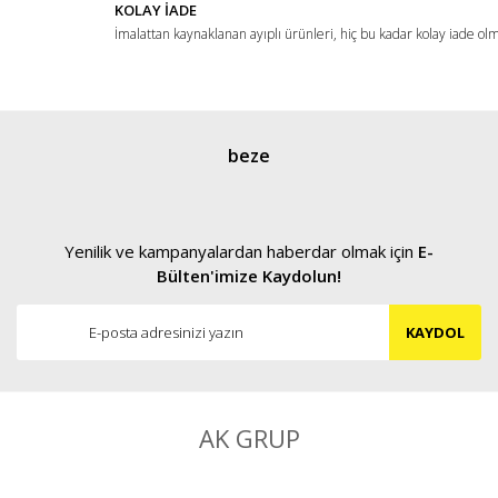
KOLAY İADE
İmalattan kaynaklanan ayıplı ürünleri, hiç bu kadar kolay iade ol
Gönder
beze
Yenilik ve kampanyalardan haberdar olmak için
E-
Bülten'imize Kaydolun!
KAYDOL
AK GRUP