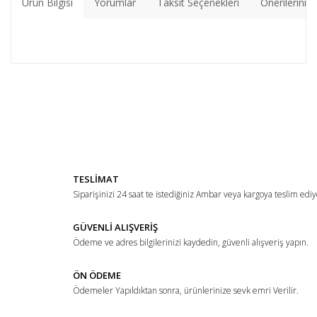
Ürün Bilgisi
Yorumlar
Taksit Seçenekleri
Önerileriniz
Bu ürünün fiyat bilgisi, resim, ürün açıklamalarında ve diğer
konularda yetersiz gördüğünüz noktaları öneri formunu
Bu ürüne ilk yorumu siz yapın!
kullanarak tarafımıza iletebilirsiniz.
Görüş ve önerileriniz için teşekkür ederiz.
Yorum Yaz
Ürün resmi kalitesiz, bozuk veya görüntülenemiyor.
TESLİMAT
Ürün açıklamasında eksik bilgiler bulunuyor.
Siparişinizi 24 saat te istediğiniz Ambar veya kargoya teslim ediy
Ürün bilgilerinde hatalar bulunuyor.
Ürün fiyatı diğer sitelerden daha pahalı.
GÜVENLİ ALIŞVERİŞ
Ödeme ve adres bilgilerinizi kaydedin, güvenli alışveriş yapın.
Bu ürüne benzer farklı alternatifler olmalı.
ÖN ÖDEME
Ödemeler Yapıldıktan sonra, ürünlerinize sevk emri Verilir.