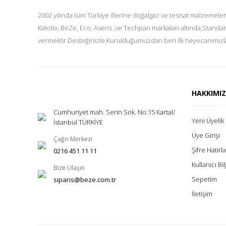
2002 yılında tüm Türkiye illerine doğalgaz ve tesisat malzemeler
Katotix, BeZe, Eco, Asens ,ve Techpan markaları altında,Standar
vermektir.Desteğinizle,Kurulduğumuzdan beri ilk heyecanımızla
HAKKIMI
Cumhuriyet mah. Serin Sok. No:15 Kartal/
Yeni Üyelik
İstanbul TÜRKİYE
Üye Girişi
Çağrı Merkezi
Şifre Hatır
0216 451 11 11
Kullanıcı Bil
Bize Ulaşın
Sepetim
siparis@beze.com.tr
İletişim