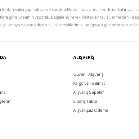
i toptan satışı yapmak üzere kuruldu.Hedefi bu alanda kendi markalarıyla İmal
tlara göre üretimin yaparak, belgelendirerek, kaliteden taviz vermeden,Tesis
 çalışmaya devam ediyoruz.Ürün çeşitlerimizi her geçen gün arttırıyoruz.Siz
ZDA
ALIŞVERİŞ
Güvenli Alışveriş
Kargo ve Teslimat
lama
Alışveriş Sepetim
gilerim
Sipariş Takibi
Alışverişsiz Ödeme