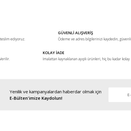
ğer konularda yetersiz gördüğünüz noktaları öneri formunu kullanarak tarafımız
Bu ürüne ilk yorumu siz yapın!
Yorum Yaz
GÜVENLİ ALIŞVERİŞ
 teslim ediyoruz.
Ödeme ve adres bilgilerinizi kaydedin, güvenli 
KOLAY İADE
erilir.
İmalattan kaynaklanan ayıplı ürünleri, hiç bu kadar kolay
Yenilik ve kampanyalardan haberdar olmak için
Gönder
E-Bülten'imize Kaydolun!