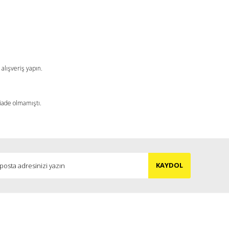
a iletebilirsiniz.
alışveriş yapın.
 iade olmamıştı.
KAYDOL