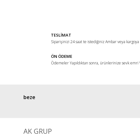
Bu ürünün fiyat bilgisi, resim, ürün açıklamalarında ve di
Görüş ve önerileriniz için teşekkür ederiz.
Ürün resmi kalitesiz, bozuk veya görüntülenemiyor.
Ürün açıklamasında eksik bilgiler bulunuyor.
TESLİMAT
Ürün bilgilerinde hatalar bulunuyor.
Siparişinizi 24 saat te istediğiniz Ambar veya kargoya
Ürün fiyatı diğer sitelerden daha pahalı.
ÖN ÖDEME
Bu ürüne benzer farklı alternatifler olmalı.
Ödemeler Yapıldıktan sonra, ürünlerinize sevk emri V
beze
AK GRUP