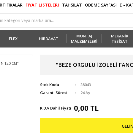
RTİFİKALAR
FİYAT LİSTELERİ
TAHSİLAT
ÖDEME SAYFASI
E - K
MONTAJ
MEKANİK
FLEX
HIRDAVAT
MALZEMELERİ
TESİSAT
''BEZE ÖRGÜLÜ İZOLELİ FANCOİL 
Stok Kodu
38043
Garanti Süresi
24 Ay
0,00 TL
K.D.V Dahil Fiyatı
GELİ