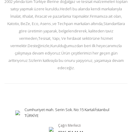
2002 yılında tüm Türkiye illerine doğalgaz ve tesisat malzemeleri toptan
satışı yapmak üzere kuruldu.Hedefi bu alanda kendi markalarıyla
İmalat, ithalat, ihracat ve pazarlama Yapmaktır.Firmamıza ait olan,
Katotix, BeZe, Eco, Asens ,ve Techpan markaları altında,Standartlara
göre üretimin yaparak, belgelendirerek, kaliteden taviz
vermeden,Tesisat, Yapı, Ve hırdavat sektörüne hizmet
vermektir.Desteğinizle,Kurulduğumuzdan beri ilk heyecanımızla
çalışmaya devam ediyoruz.Ürün çeşitlerimizi her geçen gün
arttırıyoruz.Sizlerin katkısıyla bu onuru yaşıyoruz, yaşamaya devam
edeceğiz.
Cumhuriyet mah. Serin Sok. No:15 Kartal/İstanbul
TÜRKİYE
Çağrı Merkezi