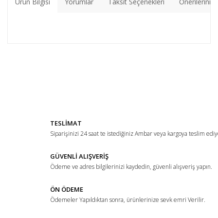
Ürün Bilgisi
Yorumlar
Taksit Seçenekleri
Önerileriniz
Bu ürünün fiyat bilgisi, resim, ürün açıklamalarında ve diğer
konularda yetersiz gördüğünüz noktaları öneri formunu
Bu ürüne ilk yorumu siz yapın!
kullanarak tarafımıza iletebilirsiniz.
Görüş ve önerileriniz için teşekkür ederiz.
Yorum Yaz
Ürün resmi kalitesiz, bozuk veya görüntülenemiyor.
TESLİMAT
Ürün açıklamasında eksik bilgiler bulunuyor.
Siparişinizi 24 saat te istediğiniz Ambar veya kargoya teslim ediy
Ürün bilgilerinde hatalar bulunuyor.
Ürün fiyatı diğer sitelerden daha pahalı.
GÜVENLİ ALIŞVERİŞ
Ödeme ve adres bilgilerinizi kaydedin, güvenli alışveriş yapın.
Bu ürüne benzer farklı alternatifler olmalı.
ÖN ÖDEME
Ödemeler Yapıldıktan sonra, ürünlerinize sevk emri Verilir.