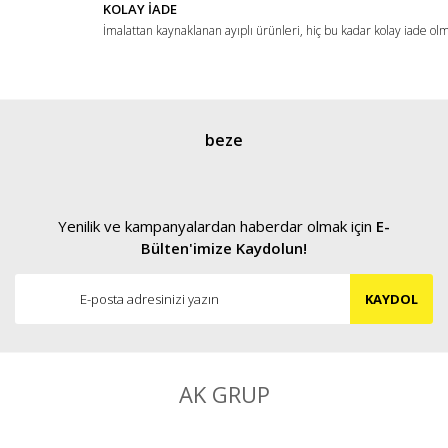
KOLAY İADE
İmalattan kaynaklanan ayıplı ürünleri, hiç bu kadar kolay iade ol
Gönder
beze
Yenilik ve kampanyalardan haberdar olmak için
E-
Bülten'imize Kaydolun!
KAYDOL
AK GRUP