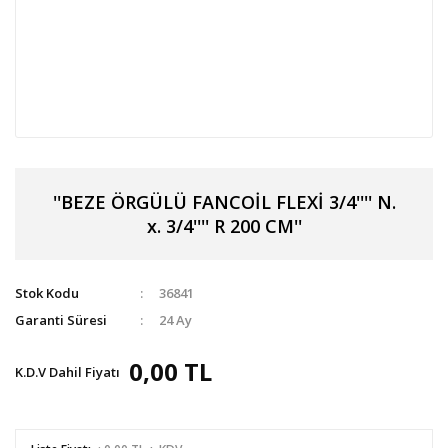
''BEZE ÖRGÜLÜ FANCOİL FLEXİ 3/4'''' N.
x. 3/4'''' R 200 CM''
Stok Kodu
36841
Garanti Süresi
24 Ay
0,00 TL
K.D.V Dahil Fiyatı