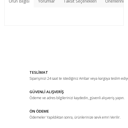
Ürün Bilgisi
Yorumlar
Taksit Seçenekleri
Önerileriniz
Bu ürünün fiyat bilgisi, resim, ürün açıklamalarında ve diğer
konularda yetersiz gördüğünüz noktaları öneri formunu
Bu ürüne ilk yorumu siz yapın!
kullanarak tarafımıza iletebilirsiniz.
Görüş ve önerileriniz için teşekkür ederiz.
Yorum Yaz
Ürün resmi kalitesiz, bozuk veya görüntülenemiyor.
TESLİMAT
Ürün açıklamasında eksik bilgiler bulunuyor.
Siparişinizi 24 saat te istediğiniz Ambar veya kargoya teslim ediy
Ürün bilgilerinde hatalar bulunuyor.
Ürün fiyatı diğer sitelerden daha pahalı.
GÜVENLİ ALIŞVERİŞ
Ödeme ve adres bilgilerinizi kaydedin, güvenli alışveriş yapın.
Bu ürüne benzer farklı alternatifler olmalı.
ÖN ÖDEME
Ödemeler Yapıldıktan sonra, ürünlerinize sevk emri Verilir.