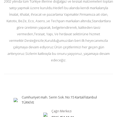
2002 yılında tüm Türkiye illerine doğalgaz ve tesisat malzemeleri toptan
satışı yapmak üzere kuruldu.Hedefi bu alanda kendi markalarıyla
İmalat, ithalat, ihracat ve pazarlama Yapmaktır.Firmamıza ait olan,
Katotix, BeZe, Eco, Asens ,ve Techpan markaları altında,Standartlara
göre üretimin yaparak, belgelendirerek, kaliteden taviz
vermeden,Tesisat, Yapı, Ve hırdavat sektörüne hizmet
vermektir.Desteğinizle,Kurulduğumuzdan beri ilk heyecanımızla
çalışmaya devam ediyoruz.Ürün çeşitlerimizi her geçen gün
arttırıyoruz.Sizlerin katkısıyla bu onuru yaşıyoruz, yaşamaya devam
edeceğiz.
Cumhuriyet mah. Serin Sok. No:15 Kartal/İstanbul
TÜRKİYE
Çağrı Merkezi