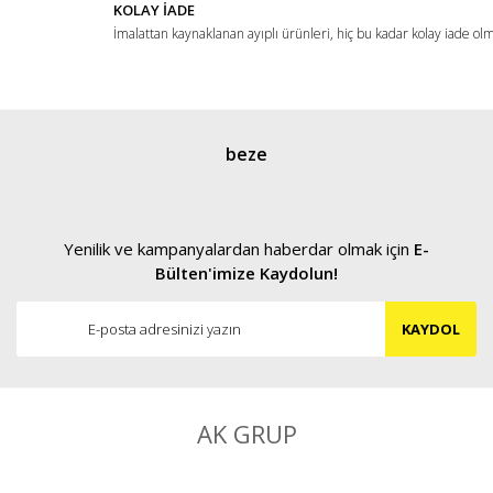
KOLAY İADE
İmalattan kaynaklanan ayıplı ürünleri, hiç bu kadar kolay iade ol
Gönder
beze
Yenilik ve kampanyalardan haberdar olmak için
E-
Bülten'imize Kaydolun!
KAYDOL
AK GRUP