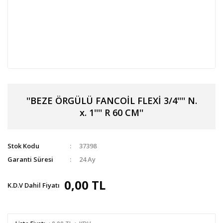
''BEZE ÖRGÜLÜ FANCOİL FLEXİ 3/4'''' N.
x. 1'''' R 60 CM''
Stok Kodu
37398
Garanti Süresi
24 Ay
0,00 TL
K.D.V Dahil Fiyatı