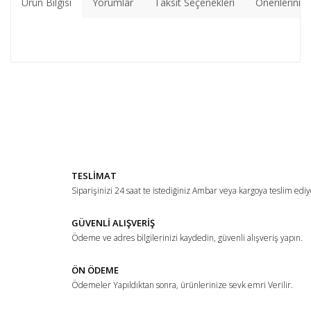
Ürün Bilgisi
Yorumlar
Taksit Seçenekleri
Önerileriniz
Bu ürünün fiyat bilgisi, resim, ürün açıklamalarında ve diğer
konularda yetersiz gördüğünüz noktaları öneri formunu
Bu ürüne ilk yorumu siz yapın!
kullanarak tarafımıza iletebilirsiniz.
Görüş ve önerileriniz için teşekkür ederiz.
Yorum Yaz
Ürün resmi kalitesiz, bozuk veya görüntülenemiyor.
TESLİMAT
Ürün açıklamasında eksik bilgiler bulunuyor.
Siparişinizi 24 saat te istediğiniz Ambar veya kargoya teslim ediy
Ürün bilgilerinde hatalar bulunuyor.
Ürün fiyatı diğer sitelerden daha pahalı.
GÜVENLİ ALIŞVERİŞ
Ödeme ve adres bilgilerinizi kaydedin, güvenli alışveriş yapın.
Bu ürüne benzer farklı alternatifler olmalı.
ÖN ÖDEME
Ödemeler Yapıldıktan sonra, ürünlerinize sevk emri Verilir.