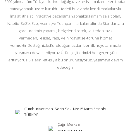
2002 yılında tüm Türkiye illerine doğalgaz ve tesisat malzemeleri toptan
satışı yapmak üzere kuruldu.Hedefi bu alanda kendi markalarıyla
İmalat, ithalat, ihracat ve pazarlama Yapmaktır.Firmamıza ait olan,
Katotix, BeZe, Eco, Asens ,ve Techpan markaları altında,Standartlara
göre üretimin yaparak, belgelendirerek, kaliteden taviz
vermeden,Tesisat, Yapı, Ve hırdavat sektörüne hizmet
vermektir.Desteğinizle,Kurulduğumuzdan beri ilk heyecanımızla
çalışmaya devam ediyoruz.Ürün çeşitlerimizi her geçen gün
arttırıyoruz.Sizlerin katkısıyla bu onuru yaşıyoruz, yaşamaya devam
edeceğiz.
Cumhuriyet mah. Serin Sok. No:15 Kartal/İstanbul
TÜRKİYE
Çağrı Merkezi