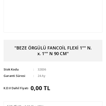
''BEZE ÖRGÜLÜ FANCOİL FLEXİ 1'''' N.
x. 1'''' N 90 CM''
Stok Kodu
32836
Garanti Süresi
24 Ay
0,00 TL
K.D.V Dahil Fiyatı