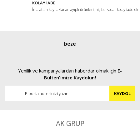
KOLAY İADE
İmalattan kaynaklanan ayıplı ürünleri, hiç bu kadar kolay iade ol
Gönder
beze
Yenilik ve kampanyalardan haberdar olmak için
E-
Bülten'imize Kaydolun!
KAYDOL
AK GRUP