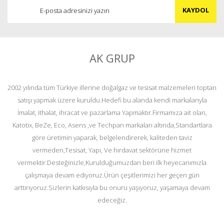
KAYDOL
AK GRUP
2002 yılında tüm Türkiye illerine doğalgaz ve tesisat malzemeleri toptan
satışı yapmak üzere kuruldu.Hedefi bu alanda kendi markalarıyla
İmalat, ithalat, ihracat ve pazarlama Yapmaktır.Firmamıza ait olan,
Katotix, BeZe, Eco, Asens ,ve Techpan markaları altında,Standartlara
göre üretimin yaparak, belgelendirerek, kaliteden taviz
vermeden,Tesisat, Yapı, Ve hırdavat sektörüne hizmet
vermektir.Desteğinizle,Kurulduğumuzdan beri ilk heyecanımızla
çalışmaya devam ediyoruz.Ürün çeşitlerimizi her geçen gün
arttırıyoruz.Sizlerin katkısıyla bu onuru yaşıyoruz, yaşamaya devam
edeceğiz.