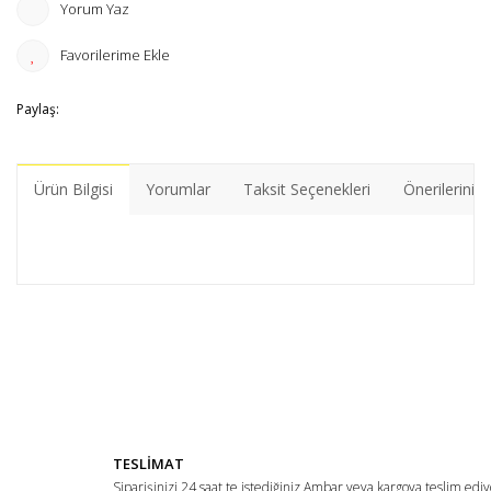
Yorum Yaz
Paylaş:
Ürün Bilgisi
Yorumlar
Taksit Seçenekleri
Önerileriniz
Bu ürünün fiyat bilgisi, resim, ürün açıklamalarında ve diğer
konularda yetersiz gördüğünüz noktaları öneri formunu
Bu ürüne ilk yorumu siz yapın!
kullanarak tarafımıza iletebilirsiniz.
Görüş ve önerileriniz için teşekkür ederiz.
Yorum Yaz
Ürün resmi kalitesiz, bozuk veya görüntülenemiyor.
TESLİMAT
Ürün açıklamasında eksik bilgiler bulunuyor.
Siparişinizi 24 saat te istediğiniz Ambar veya kargoya teslim ediy