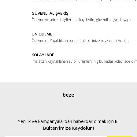
Ürün bilgilerinde hatalar bulunuyor.
Ürün fiyatı diğer sitelerden daha pahalı.
GÜVENLİ ALIŞVERİŞ
Ödeme ve adres bilgilerinizi kaydedin, güvenli alışveriş yapın.
Bu ürüne benzer farklı alternatifler olmalı.
ÖN ÖDEME
Ödemeler Yapıldıktan sonra, ürünlerinize sevk emri Verilir.
KOLAY İADE
İmalattan kaynaklanan ayıplı ürünleri, hiç bu kadar kolay iade ol
Gönder
beze
Yenilik ve kampanyalardan haberdar olmak için
E-
Bülten'imize Kaydolun!