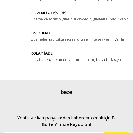
Ürün bilgilerinde hatalar bulunuyor.
Ürün fiyatı diğer sitelerden daha pahalı.
GÜVENLİ ALIŞVERİŞ
Ödeme ve adres bilgilerinizi kaydedin, güvenli alışveriş yapın.
Bu ürüne benzer farklı alternatifler olmalı.
ÖN ÖDEME
Ödemeler Yapıldıktan sonra, ürünlerinize sevk emri Verilir.
KOLAY İADE
İmalattan kaynaklanan ayıplı ürünleri, hiç bu kadar kolay iade ol
Gönder
beze
Yenilik ve kampanyalardan haberdar olmak için
E-
Bülten'imize Kaydolun!