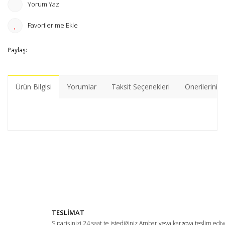
Yorum Yaz
Paylaş:
Ürün Bilgisi
Yorumlar
Taksit Seçenekleri
Önerileriniz
Bu ürünün fiyat bilgisi, resim, ürün açıklamalarında ve diğer
konularda yetersiz gördüğünüz noktaları öneri formunu
Bu ürüne ilk yorumu siz yapın!
kullanarak tarafımıza iletebilirsiniz.
Görüş ve önerileriniz için teşekkür ederiz.
Yorum Yaz
Ürün resmi kalitesiz, bozuk veya görüntülenemiyor.
TESLİMAT
Ürün açıklamasında eksik bilgiler bulunuyor.
Siparişinizi 24 saat te istediğiniz Ambar veya kargoya teslim ediy