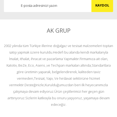
KAYDOL
AK GRUP
2002 yılında tüm Türkiye illerine doğalgaz ve tesisat malzemeleri toptan
satışı yapmak üzere kuruldu.Hedefi bu alanda kendi markalarıyla
İmalat, ithalat, ihracat ve pazarlama Yapmaktır.Firmamıza ait olan,
Katotix, BeZe, Eco, Asens ,ve Techpan markaları altında,Standartlara
göre üretimin yaparak, belgelendirerek, kaliteden taviz
vermeden,Tesisat, Yapı, Ve hırdavat sektörüne hizmet
vermektir.Desteğinizle,Kurulduğumuzdan beri ilk heyecanımızla
çalışmaya devam ediyoruz.Ürün çeşitlerimizi her geçen gün
arttırıyoruz.Sizlerin katkısıyla bu onuru yaşıyoruz, yaşamaya devam
edeceğiz.