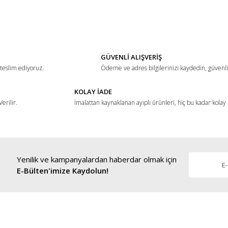
ğer konularda yetersiz gördüğünüz noktaları öneri formunu kullanarak tarafımız
Bu ürüne ilk yorumu siz yapın!
Yorum Yaz
GÜVENLİ ALIŞVERİŞ
 teslim ediyoruz.
Ödeme ve adres bilgilerinizi kaydedin, güvenli 
KOLAY İADE
erilir.
İmalattan kaynaklanan ayıplı ürünleri, hiç bu kadar kolay
Yenilik ve kampanyalardan haberdar olmak için
Gönder
E-Bülten'imize Kaydolun!