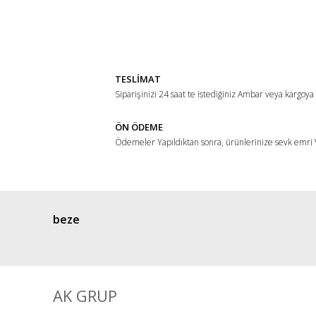
Bu ürünün fiyat bilgisi, resim, ürün açıklamalarında ve di
Görüş ve önerileriniz için teşekkür ederiz.
Ürün resmi kalitesiz, bozuk veya görüntülenemiyor.
Ürün açıklamasında eksik bilgiler bulunuyor.
TESLİMAT
Ürün bilgilerinde hatalar bulunuyor.
Siparişinizi 24 saat te istediğiniz Ambar veya kargoya
Ürün fiyatı diğer sitelerden daha pahalı.
ÖN ÖDEME
Bu ürüne benzer farklı alternatifler olmalı.
Ödemeler Yapıldıktan sonra, ürünlerinize sevk emri V
beze
AK GRUP