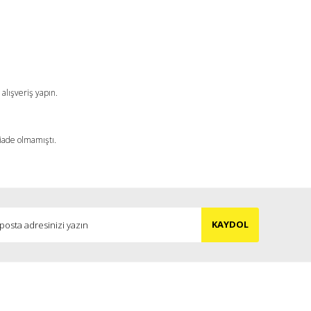
a iletebilirsiniz.
alışveriş yapın.
 iade olmamıştı.
KAYDOL