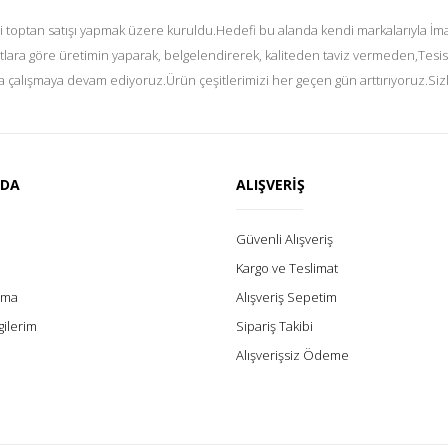
i toptan satışı yapmak üzere kuruldu.Hedefi bu alanda kendi markalarıyla İmal
tlara göre üretimin yaparak, belgelendirerek, kaliteden taviz vermeden,Tesis
 çalışmaya devam ediyoruz.Ürün çeşitlerimizi her geçen gün arttırıyoruz.Siz
ZDA
ALIŞVERİŞ
Güvenli Alışveriş
Kargo ve Teslimat
lama
Alışveriş Sepetim
gilerim
Sipariş Takibi
Alışverişsiz Ödeme