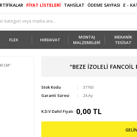
RTİFİKALAR
FİYAT LİSTELERİ
TAHSİLAT
ÖDEME SAYFASI
E - K
MONTAJ
MEKANİK
FLEX
HIRDAVAT
MALZEMELERİ
TESİSAT
''BEZE İZOLELİ FANCOİL FLE
Stok Kodu
37763
Garanti Süresi
24 Ay
0,00 TL
K.D.V Dahil Fiyatı
GELİ