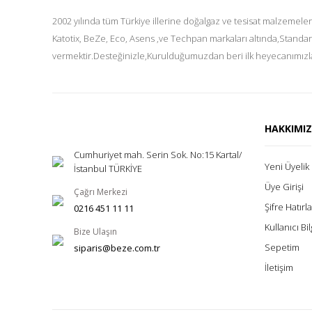
2002 yılında tüm Türkiye illerine doğalgaz ve tesisat malzemeler
Katotix, BeZe, Eco, Asens ,ve Techpan markaları altında,Standar
vermektir.Desteğinizle,Kurulduğumuzdan beri ilk heyecanımızla
HAKKIMI
Cumhuriyet mah. Serin Sok. No:15 Kartal/
Yeni Üyelik
İstanbul TÜRKİYE
Üye Girişi
Çağrı Merkezi
Şifre Hatır
0216 451 11 11
Kullanıcı Bil
Bize Ulaşın
Sepetim
siparis@beze.com.tr
İletişim