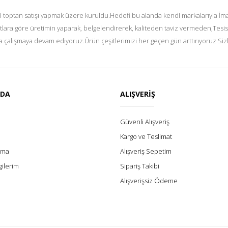
i toptan satışı yapmak üzere kuruldu.Hedefi bu alanda kendi markalarıyla İmal
tlara göre üretimin yaparak, belgelendirerek, kaliteden taviz vermeden,Tesis
 çalışmaya devam ediyoruz.Ürün çeşitlerimizi her geçen gün arttırıyoruz.Siz
ZDA
ALIŞVERİŞ
Güvenli Alışveriş
Kargo ve Teslimat
lama
Alışveriş Sepetim
gilerim
Sipariş Takibi
Alışverişsiz Ödeme