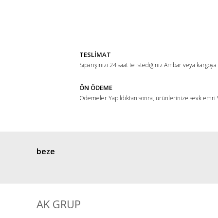
Bu ürünün fiyat bilgisi, resim, ürün açıklamalarında ve di
Görüş ve önerileriniz için teşekkür ederiz.
Ürün resmi kalitesiz, bozuk veya görüntülenemiyor.
Ürün açıklamasında eksik bilgiler bulunuyor.
TESLİMAT
Ürün bilgilerinde hatalar bulunuyor.
Siparişinizi 24 saat te istediğiniz Ambar veya kargoya
Ürün fiyatı diğer sitelerden daha pahalı.
ÖN ÖDEME
Bu ürüne benzer farklı alternatifler olmalı.
Ödemeler Yapıldıktan sonra, ürünlerinize sevk emri V
beze
AK GRUP