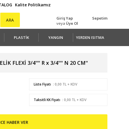
ATALOG
Kalite Politikamız
Giriş Yap
Sepetim
ARA
veya
Üye Ol
PLASTİK
YANGIN
YERDEN ISITMA
K FLEXİ 3/4'''' R x 3/4'''' N 20 CM''
Liste Fiyatı
: 0,00 TL + KDV
Taksitli KK Fiyatı
: 0,00 TL + KDV
NCE HABER VER