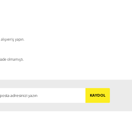
a iletebilirsiniz.
alışveriş yapın.
 iade olmamıştı.
KAYDOL