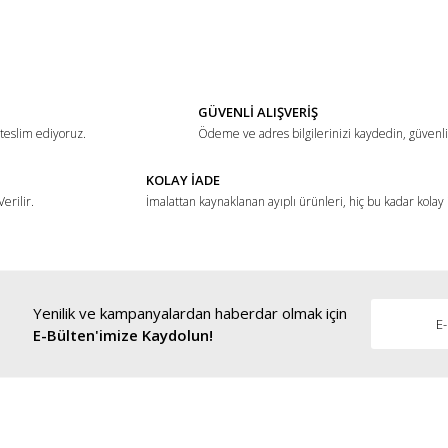
ğer konularda yetersiz gördüğünüz noktaları öneri formunu kullanarak tarafımız
Bu ürüne ilk yorumu siz yapın!
Yorum Yaz
GÜVENLİ ALIŞVERİŞ
 teslim ediyoruz.
Ödeme ve adres bilgilerinizi kaydedin, güvenli 
KOLAY İADE
erilir.
İmalattan kaynaklanan ayıplı ürünleri, hiç bu kadar kolay
Yenilik ve kampanyalardan haberdar olmak için
Gönder
E-Bülten'imize Kaydolun!