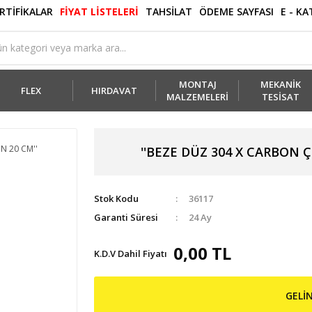
RTİFİKALAR
FİYAT LİSTELERİ
TAHSİLAT
ÖDEME SAYFASI
E - K
MONTAJ
MEKANİK
FLEX
HIRDAVAT
MALZEMELERİ
TESİSAT
''BEZE DÜZ 304 X CARBON ÇELİ
Stok Kodu
36117
Garanti Süresi
24 Ay
0,00 TL
K.D.V Dahil Fiyatı
GELİ