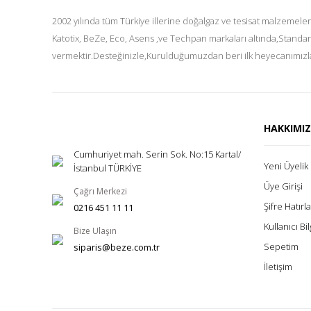
2002 yılında tüm Türkiye illerine doğalgaz ve tesisat malzemeler
Katotix, BeZe, Eco, Asens ,ve Techpan markaları altında,Standar
vermektir.Desteğinizle,Kurulduğumuzdan beri ilk heyecanımızla
HAKKIMI
Cumhuriyet mah. Serin Sok. No:15 Kartal/
Yeni Üyelik
İstanbul TÜRKİYE
Üye Girişi
Çağrı Merkezi
Şifre Hatır
0216 451 11 11
Kullanıcı Bil
Bize Ulaşın
Sepetim
siparis@beze.com.tr
İletişim