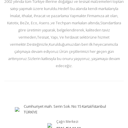
2002 yılında tüm Türkiye illerine doğalgaz ve tesisat malzemeleri toptan
satışı yapmak üzere kuruldu.Hedefi bu alanda kendi markalarıyla
İmalat, ithalat, ihracat ve pazarlama Yapmaktır.Firmamıza ait olan,
Katotix, BeZe, Eco, Asens ,ve Techpan markaları altında,Standartlara
göre üretimin yaparak, belgelendirerek, kaliteden taviz
vermeden,Tesisat, Yapı, Ve hırdavat sektörüne hizmet
vermektir.Desteğinizle,Kurulduğumuzdan beri ilk heyecanımızla
çalışmaya devam ediyoruz.Ürün çeşitlerimizi her geçen gün
arttırıyoruz.Sizlerin katkısıyla bu onuru yaşıyoruz, yaşamaya devam
edeceğiz.
Cumhuriyet mah. Serin Sok. No:15 Kartal/İstanbul
TÜRKİYE
Çağrı Merkezi