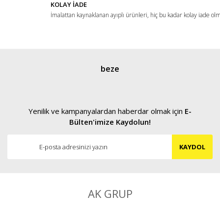
KOLAY İADE
İmalattan kaynaklanan ayıplı ürünleri, hiç bu kadar kolay iade ol
Gönder
beze
Yenilik ve kampanyalardan haberdar olmak için
E-
Bülten'imize Kaydolun!
KAYDOL
AK GRUP