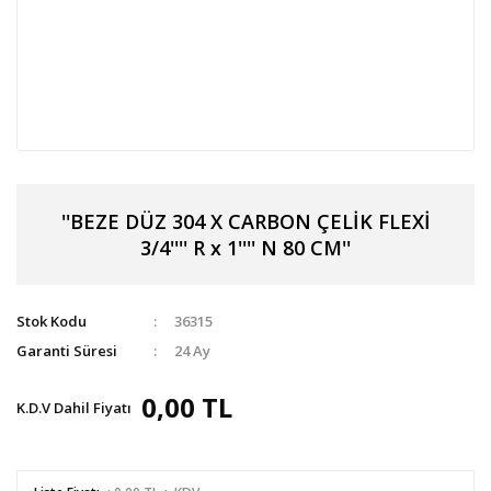
''BEZE DÜZ 304 X CARBON ÇELİK FLEXİ
3/4'''' R x 1'''' N 80 CM''
Stok Kodu
36315
Garanti Süresi
24 Ay
0,00 TL
K.D.V Dahil Fiyatı