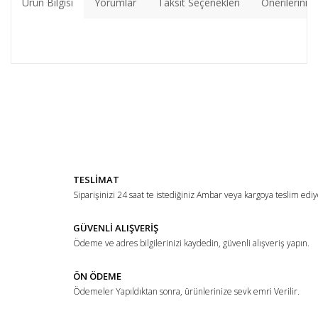
Ürün Bilgisi
Yorumlar
Taksit Seçenekleri
Önerileriniz
Bu ürünün fiyat bilgisi, resim, ürün açıklamalarında ve diğer
konularda yetersiz gördüğünüz noktaları öneri formunu
Bu ürüne ilk yorumu siz yapın!
kullanarak tarafımıza iletebilirsiniz.
Görüş ve önerileriniz için teşekkür ederiz.
Yorum Yaz
Ürün resmi kalitesiz, bozuk veya görüntülenemiyor.
TESLİMAT
Ürün açıklamasında eksik bilgiler bulunuyor.
Siparişinizi 24 saat te istediğiniz Ambar veya kargoya teslim ediy
Ürün bilgilerinde hatalar bulunuyor.
Ürün fiyatı diğer sitelerden daha pahalı.
GÜVENLİ ALIŞVERİŞ
Ödeme ve adres bilgilerinizi kaydedin, güvenli alışveriş yapın.
Bu ürüne benzer farklı alternatifler olmalı.
ÖN ÖDEME
Ödemeler Yapıldıktan sonra, ürünlerinize sevk emri Verilir.