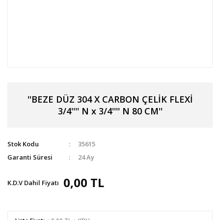
''BEZE DÜZ 304 X CARBON ÇELİK FLEXİ
3/4'''' N x 3/4'''' N 80 CM''
Stok Kodu
35615
Garanti Süresi
24 Ay
0,00 TL
K.D.V Dahil Fiyatı