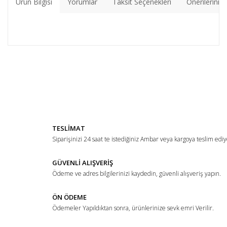
Ürün Bilgisi
Yorumlar
Taksit Seçenekleri
Önerileriniz
Bu ürünün fiyat bilgisi, resim, ürün açıklamalarında ve diğer
konularda yetersiz gördüğünüz noktaları öneri formunu
Bu ürüne ilk yorumu siz yapın!
kullanarak tarafımıza iletebilirsiniz.
Görüş ve önerileriniz için teşekkür ederiz.
Yorum Yaz
Ürün resmi kalitesiz, bozuk veya görüntülenemiyor.
TESLİMAT
Ürün açıklamasında eksik bilgiler bulunuyor.
Siparişinizi 24 saat te istediğiniz Ambar veya kargoya teslim ediy
Ürün bilgilerinde hatalar bulunuyor.
Ürün fiyatı diğer sitelerden daha pahalı.
GÜVENLİ ALIŞVERİŞ
Ödeme ve adres bilgilerinizi kaydedin, güvenli alışveriş yapın.
Bu ürüne benzer farklı alternatifler olmalı.
ÖN ÖDEME
Ödemeler Yapıldıktan sonra, ürünlerinize sevk emri Verilir.