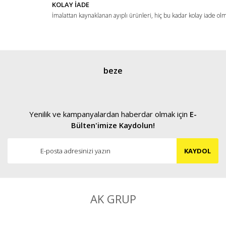
KOLAY İADE
İmalattan kaynaklanan ayıplı ürünleri, hiç bu kadar kolay iade ol
Gönder
beze
Yenilik ve kampanyalardan haberdar olmak için
E-
Bülten'imize Kaydolun!
KAYDOL
AK GRUP