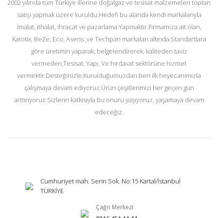
2002 yılında tüm Türkiye illerine doğalgaz ve tesisat malzemeleri toptan
satışı yapmak üzere kuruldu.Hedefi bu alanda kendi markalarıyla
İmalat, ithalat, ihracat ve pazarlama Yapmaktır.Firmamıza ait olan,
Katotix, BeZe, Eco, Asens ,ve Techpan markaları altında,Standartlara
göre üretimin yaparak, belgelendirerek, kaliteden taviz
vermeden,Tesisat, Yapı, Ve hırdavat sektörüne hizmet
vermektir.Desteğinizle,Kurulduğumuzdan beri ilk heyecanımızla
çalışmaya devam ediyoruz.Ürün çeşitlerimizi her geçen gün
arttırıyoruz.Sizlerin katkısıyla bu onuru yaşıyoruz, yaşamaya devam
edeceğiz.
Cumhuriyet mah. Serin Sok. No:15 Kartal/İstanbul
TÜRKİYE
Çağrı Merkezi