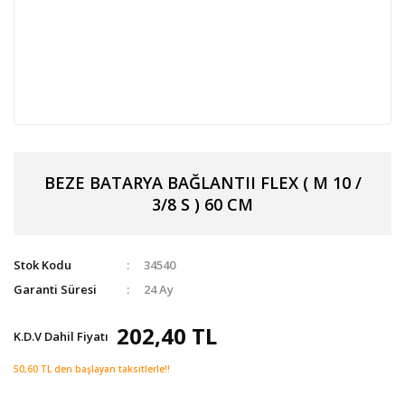
BEZE BATARYA BAĞLANTII FLEX ( M 10 /
3/8 S ) 60 CM
Stok Kodu
34540
Garanti Süresi
24 Ay
202,40 TL
K.D.V Dahil Fiyatı
50,60 TL den başlayan taksitlerle!!