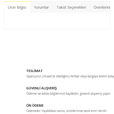
Ürün Bilgisi
Yorumlar
Taksit Seçenekleri
Önerileriniz
Bu ürünün fiyat bilgisi, resim, ürün açıklamalarında ve diğer
konularda yetersiz gördüğünüz noktaları öneri formunu
Bu ürüne ilk yorumu siz yapın!
kullanarak tarafımıza iletebilirsiniz.
Görüş ve önerileriniz için teşekkür ederiz.
Yorum Yaz
Ürün resmi kalitesiz, bozuk veya görüntülenemiyor.
TESLİMAT
Ürün açıklamasında eksik bilgiler bulunuyor.
Siparişinizi 24 saat te istediğiniz Ambar veya kargoya teslim ediy
Ürün bilgilerinde hatalar bulunuyor.
Ürün fiyatı diğer sitelerden daha pahalı.
GÜVENLİ ALIŞVERİŞ
Ödeme ve adres bilgilerinizi kaydedin, güvenli alışveriş yapın.
Bu ürüne benzer farklı alternatifler olmalı.
ÖN ÖDEME
Ödemeler Yapıldıktan sonra, ürünlerinize sevk emri Verilir.