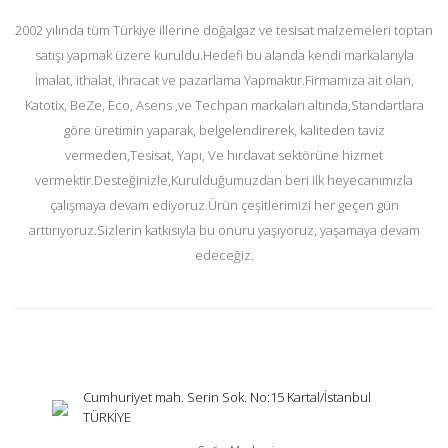
2002 yılında tüm Türkiye illerine doğalgaz ve tesisat malzemeleri toptan
satışı yapmak üzere kuruldu.Hedefi bu alanda kendi markalarıyla
İmalat, ithalat, ihracat ve pazarlama Yapmaktır.Firmamıza ait olan,
Katotix, BeZe, Eco, Asens ,ve Techpan markaları altında,Standartlara
göre üretimin yaparak, belgelendirerek, kaliteden taviz
vermeden,Tesisat, Yapı, Ve hırdavat sektörüne hizmet
vermektir.Desteğinizle,Kurulduğumuzdan beri ilk heyecanımızla
çalışmaya devam ediyoruz.Ürün çeşitlerimizi her geçen gün
arttırıyoruz.Sizlerin katkısıyla bu onuru yaşıyoruz, yaşamaya devam
edeceğiz.
Cumhuriyet mah. Serin Sok. No:15 Kartal/İstanbul
TÜRKİYE