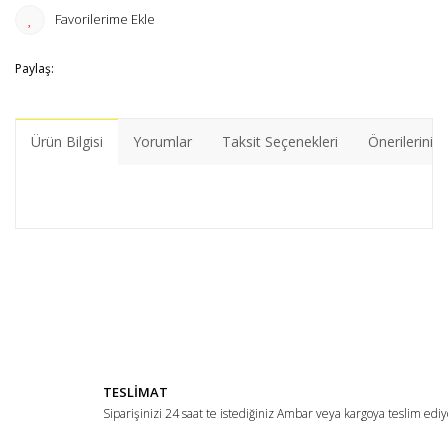
Paylaş:
Ürün Bilgisi
Yorumlar
Taksit Seçenekleri
Önerileriniz
Bu ürünün fiyat bilgisi, resim, ürün açıklamalarında ve diğer
konularda yetersiz gördüğünüz noktaları öneri formunu
Bu ürüne ilk yorumu siz yapın!
kullanarak tarafımıza iletebilirsiniz.
Görüş ve önerileriniz için teşekkür ederiz.
Yorum Yaz
Ürün resmi kalitesiz, bozuk veya görüntülenemiyor.
TESLİMAT
Ürün açıklamasında eksik bilgiler bulunuyor.
Siparişinizi 24 saat te istediğiniz Ambar veya kargoya teslim ediy
Ürün bilgilerinde hatalar bulunuyor.