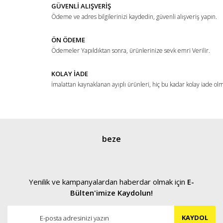
Ürün fiyatı diğer sitelerden daha pahalı.
GÜVENLİ ALIŞVERİŞ
Ödeme ve adres bilgilerinizi kaydedin, güvenli alışveriş yapın.
Bu ürüne benzer farklı alternatifler olmalı.
ÖN ÖDEME
Ödemeler Yapıldıktan sonra, ürünlerinize sevk emri Verilir.
KOLAY İADE
İmalattan kaynaklanan ayıplı ürünleri, hiç bu kadar kolay iade ol
Gönder
beze
Yenilik ve kampanyalardan haberdar olmak için
E-
Bülten'imize Kaydolun!
KAYDOL