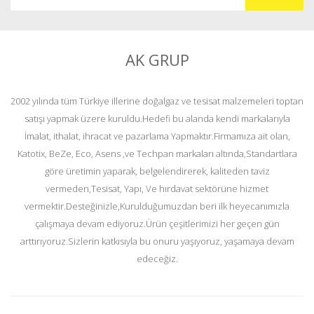
AK GRUP
2002 yılında tüm Türkiye illerine doğalgaz ve tesisat malzemeleri toptan
satışı yapmak üzere kuruldu.Hedefi bu alanda kendi markalarıyla
İmalat, ithalat, ihracat ve pazarlama Yapmaktır.Firmamıza ait olan,
Katotix, BeZe, Eco, Asens ,ve Techpan markaları altında,Standartlara
göre üretimin yaparak, belgelendirerek, kaliteden taviz
vermeden,Tesisat, Yapı, Ve hırdavat sektörüne hizmet
vermektir.Desteğinizle,Kurulduğumuzdan beri ilk heyecanımızla
çalışmaya devam ediyoruz.Ürün çeşitlerimizi her geçen gün
arttırıyoruz.Sizlerin katkısıyla bu onuru yaşıyoruz, yaşamaya devam
edeceğiz.