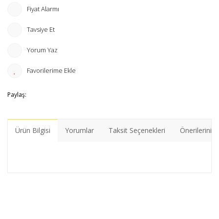
Fiyat Alarmı
Tavsiye Et
Yorum Yaz
Paylaş:
Ürün Bilgisi
Yorumlar
Taksit Seçenekleri
Önerileriniz
Bu ürünün fiyat bilgisi, resim, ürün açıklamalarında ve diğer
konularda yetersiz gördüğünüz noktaları öneri formunu
Bu ürüne ilk yorumu siz yapın!
kullanarak tarafımıza iletebilirsiniz.
Görüş ve önerileriniz için teşekkür ederiz.