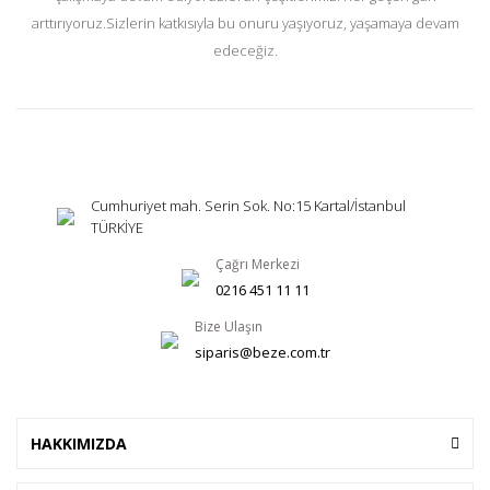
arttırıyoruz.Sizlerin katkısıyla bu onuru yaşıyoruz, yaşamaya devam
edeceğiz.
Cumhuriyet mah. Serin Sok. No:15 Kartal/İstanbul
TÜRKİYE
Çağrı Merkezi
0216 451 11 11
Bize Ulaşın
siparis@beze.com.tr
HAKKIMIZDA