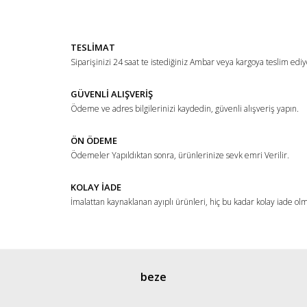
Yorum Yaz
Ürün resmi kalitesiz, bozuk veya görüntülenemiyor.
TESLİMAT
Ürün açıklamasında eksik bilgiler bulunuyor.
Siparişinizi 24 saat te istediğiniz Ambar veya kargoya teslim ediy
Ürün bilgilerinde hatalar bulunuyor.
Ürün fiyatı diğer sitelerden daha pahalı.
GÜVENLİ ALIŞVERİŞ
Ödeme ve adres bilgilerinizi kaydedin, güvenli alışveriş yapın.
Bu ürüne benzer farklı alternatifler olmalı.
ÖN ÖDEME
Ödemeler Yapıldıktan sonra, ürünlerinize sevk emri Verilir.
KOLAY İADE
İmalattan kaynaklanan ayıplı ürünleri, hiç bu kadar kolay iade ol
Gönder
beze