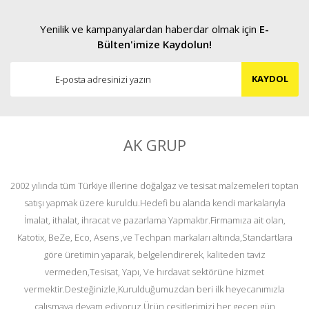
Yenilik ve kampanyalardan haberdar olmak için
E-
Bülten'imize Kaydolun!
KAYDOL
AK GRUP
2002 yılında tüm Türkiye illerine doğalgaz ve tesisat malzemeleri toptan
satışı yapmak üzere kuruldu.Hedefi bu alanda kendi markalarıyla
İmalat, ithalat, ihracat ve pazarlama Yapmaktır.Firmamıza ait olan,
Katotix, BeZe, Eco, Asens ,ve Techpan markaları altında,Standartlara
göre üretimin yaparak, belgelendirerek, kaliteden taviz
vermeden,Tesisat, Yapı, Ve hırdavat sektörüne hizmet
vermektir.Desteğinizle,Kurulduğumuzdan beri ilk heyecanımızla
çalışmaya devam ediyoruz.Ürün çeşitlerimizi her geçen gün